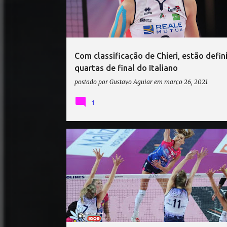
t
a
g
e
Com classificação de Chieri, estão defin
n
quartas de final do Italiano
s
postado por
Gustavo Aguiar
em
março 26, 2021
1
IGOR VOLLEY NOVARA
IL BISONTE FIRENZE