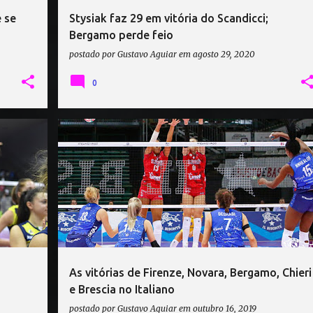
 se
Stysiak faz 29 em vitória do Scandicci;
Bergamo perde feio
postado por
Gustavo Aguiar
em
agosto 29, 2020
0
+
2
CAMPEONATO ITALIANO DE VÔLEI
+
2
As vitórias de Firenze, Novara, Bergamo, Chieri
e Brescia no Italiano
postado por
Gustavo Aguiar
em
outubro 16, 2019