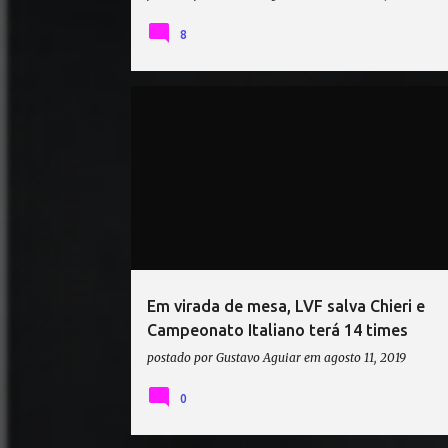
8
CAMPEONATO ITALIANO DE VÔLEI
REALE MUTUA FENERA CHIERI
VÔLEI
Em virada de mesa, LVF salva Chieri e
Campeonato Italiano terá 14 times
postado por
Gustavo Aguiar
em
agosto 11, 2019
0