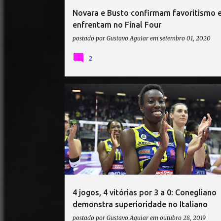
Novara e Busto confirmam favoritismo e
enfrentam no Final Four
postado por
Gustavo Aguiar
em
setembro 01, 2020
2
CAMPEONATO ITALIANO DE VÔLEI
4 jogos, 4 vitórias por 3 a 0: Conegliano
demonstra superioridade no Italiano
postado por
Gustavo Aguiar
em
outubro 28, 2019