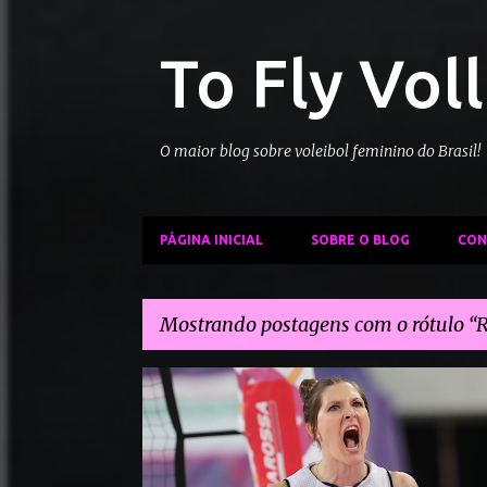
To Fly Vol
O maior blog sobre voleibol feminino do Brasil!
PÁGINA INICIAL
SOBRE O BLOG
CON
Mostrando postagens com o rótulo
R
P
REALE MUTUA FENERA CHIERI
o
s