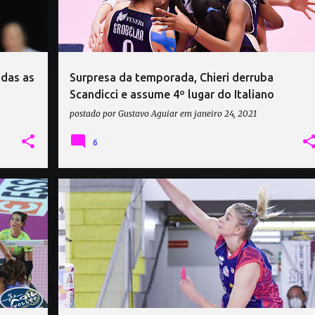
idas as
Surpresa da temporada, Chieri derruba
Scandicci e assume 4º lugar do Italiano
postado por
Gustavo Aguiar
em
janeiro 24, 2021
6
+
1
BANCA VALSABBINA MILLENIUM BRESCIA
+
2