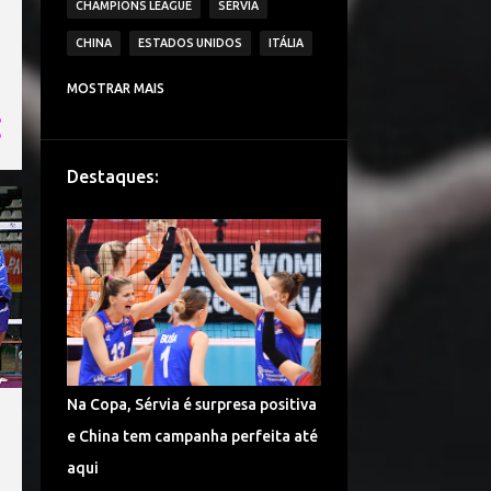
CHAMPIONS LEAGUE
SÉRVIA
CHINA
ESTADOS UNIDOS
ITÁLIA
CAMPEONATO ITALIANO DE VÔLEI
MOSTRAR MAIS
IMOCO VOLLEY CONEGLIANO
BRASIL
VAKIFBANK SK
ECZACIBASI VITRA
Destaques:
HOLANDA
JAPÃO
IGOR VOLLEY NOVARA
LESÕES
TURQUIA
DENTIL PRAIA CLUBE
É CAMPEÃO!
CAMPEONATO TURCO DE VÔLEI
COPA DO MUNDO
ALEMANHA VÔLEI
Na Copa, Sérvia é surpresa positiva
CHINA VÔLEI
LIGA RUSSA DE VÔLEI
e China tem campanha perfeita até
LIGA DAS NAÇÕES DE VÔLEI
aqui
FENERBAHÇE SPOR KULUBU