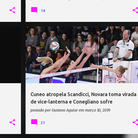
14
BOSCA SAN BERNARDO CUNEO
+
4
+
Cuneo atropela Scandicci, Novara toma virada
de vice-lanterna e Conegliano sofre
postado por
Gustavo Aguiar
em
março 10, 2019
21