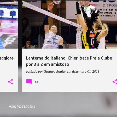
+
1
AMISTOSOS DE VÔLEI
DENTIL PRAIA CLUBE
+
REALE MUTUA FENERA CHIERI
aggiore
Lanterna do Italiano, Chieri bate Praia Clube
por 3 a 2 em amistoso
postado por
Gustavo Aguiar
em
dezembro 01, 2018
14
MAIS POSTAGENS