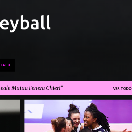
Pular para o conteúdo principal
leyball
TATO
eale Mutua Fenera Chieri
VER TODO
CAMPEONATO ITALIANO DE VÔLEI
REALE MUTUA FENERA CHIERI
+
SAVINO DEL BENE SCANDICCI