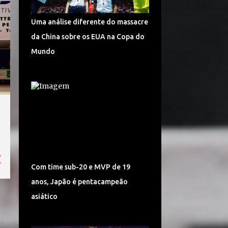
TURQUIA VÔLEI
DÍNAMO KAZAN
Uma análise diferente do massacre
LIGA CHINESA
MUNDIAL
da China sobre os EUA na Copa do
MUNDIAL DE VÔLEI 2018
Mundo
POMÌ CASALMAGGIORE
CEV CHAMPIONS LEAGUE
CORÉIA DO SUL
SUPERLIGA 2017/2018
CAMPONESA MINAS
POLÔNIA
SÉRVIA VÔLEI
Com time sub-20 e MVP de 19
SUPERLIGA FEMININA DE VÔLEI
anos, Japão é pentacampeão
HINODE BARUERI
ITAMBÉ MINAS
asiático
ITÁLIA VÔLEI
LIGA ITALIANA DE VÔLEI
CHEMIK POLICE