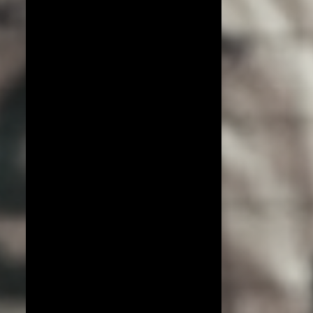
COPA DO MUNDO DE VÔLEI 2019
ESPECIAL!
EXCLUSIVO
JIANGSU
LIGA AZERI
LIGA COREANA
LIGA JAPONESA
PORTO RICO
YENISEI KRASNOYARSK
BEIJING BAIC MOTORS
JT MARVELOUS
LIAONING
LIGA BRASILEIRA
OSASCO AUDAX
AMISTOSOS (CLUBES)
ARGÉLIA
BRANKICA MIHAJLOVIC
CAMPEONATO ASIÁTICO
IMOCO CONEGLIANO
JOGOS OLÍMPICOS 2016