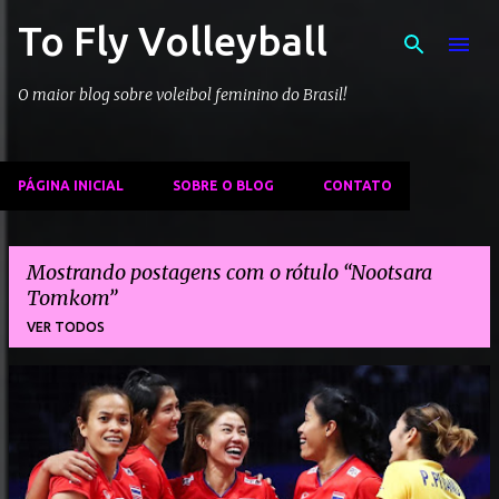
To Fly Volleyball
Pular para o conteúdo principal
O maior blog sobre voleibol feminino do Brasil!
PÁGINA INICIAL
SOBRE O BLOG
CONTATO
Mostrando postagens com o rótulo
Nootsara
Tomkom
VER TODOS
P
o
s
t