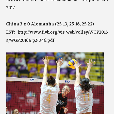
2017.
China 3 x 0 Alemanha (25-13, 25-16, 25-22)
EST: http://www.fivb.org/vis_web/volley/WGP2016
a/WGP2016a_p2-046.pdf