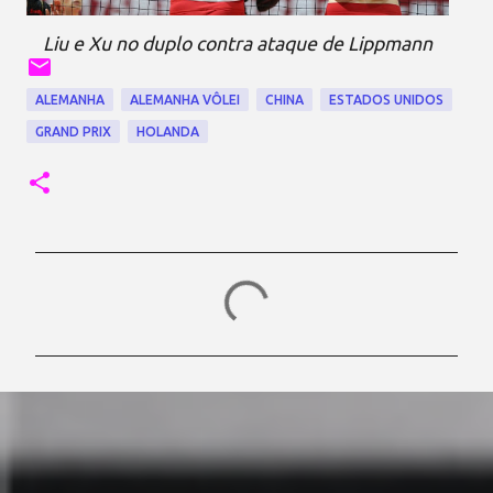
Liu e Xu no duplo contra ataque de Lippmann
ALEMANHA
ALEMANHA VÔLEI
CHINA
ESTADOS UNIDOS
GRAND PRIX
HOLANDA
C
o
m
e
n
t
á