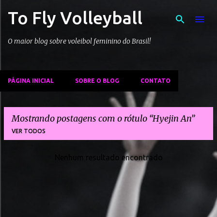
To Fly Volleyball
Pular para o conteúdo principal
O maior blog sobre voleibol feminino do Brasil!
PÁGINA INICIAL
SOBRE O BLOG
CONTATO
Mostrando postagens com o rótulo
Hyejin An
VER TODOS
Nenhum resultado encontrado
P
o
s
t