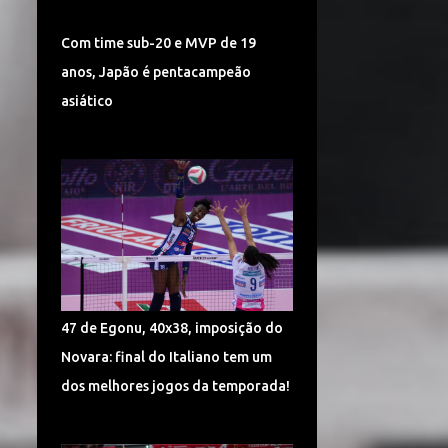
TURQUIA VÔLEI
DÍNAMO KAZAN
Com time sub-20 e MVP de 19
LIGA CHINESA
MUNDIAL
anos, Japão é pentacampeão
MUNDIAL DE VÔLEI 2018
asiático
POMÌ CASALMAGGIORE
CEV CHAMPIONS LEAGUE
CORÉIA DO SUL
SUPERLIGA 2017/2018
CAMPONESA MINAS
POLÔNIA
SÉRVIA VÔLEI
47 de Egonu, 40x38, imposição do
SUPERLIGA FEMININA DE VÔLEI
Novara: final do Italiano tem um
HINODE BARUERI
ITAMBÉ MINAS
dos melhores jogos da temporada!
ITÁLIA VÔLEI
LIGA ITALIANA DE VÔLEI
CHEMIK POLICE