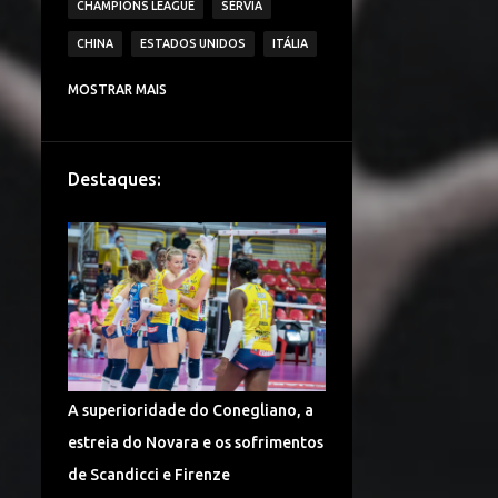
CHAMPIONS LEAGUE
SÉRVIA
CHINA
ESTADOS UNIDOS
ITÁLIA
CAMPEONATO ITALIANO DE VÔLEI
MOSTRAR MAIS
IMOCO VOLLEY CONEGLIANO
BRASIL
VAKIFBANK SK
ECZACIBASI VITRA
Destaques:
HOLANDA
JAPÃO
IGOR VOLLEY NOVARA
LESÕES
TURQUIA
DENTIL PRAIA CLUBE
É CAMPEÃO!
CAMPEONATO TURCO DE VÔLEI
COPA DO MUNDO
ALEMANHA VÔLEI
A superioridade do Conegliano, a
CHINA VÔLEI
LIGA RUSSA DE VÔLEI
estreia do Novara e os sofrimentos
LIGA DAS NAÇÕES DE VÔLEI
de Scandicci e Firenze
FENERBAHÇE SPOR KULUBU