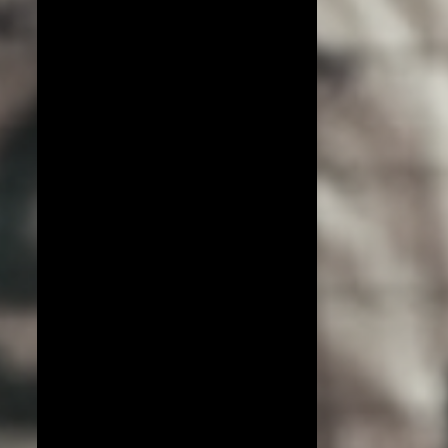
COPA DO MUNDO DE VÔLEI 2019
ESPECIAL!
EXCLUSIVO
JIANGSU
LIGA AZERI
LIGA COREANA
LIGA JAPONESA
PORTO RICO
YENISEI KRASNOYARSK
BEIJING BAIC MOTORS
JT MARVELOUS
LIAONING
LIGA BRASILEIRA
OSASCO AUDAX
AMISTOSOS (CLUBES)
ARGÉLIA
BRANKICA MIHAJLOVIC
CAMPEONATO ASIÁTICO
IMOCO CONEGLIANO
JOGOS OLÍMPICOS 2016