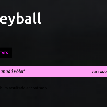
Pular para o conteúdo principal
leyball
TATO
anadá vôlei
VER TODO
hum resultado encontrado