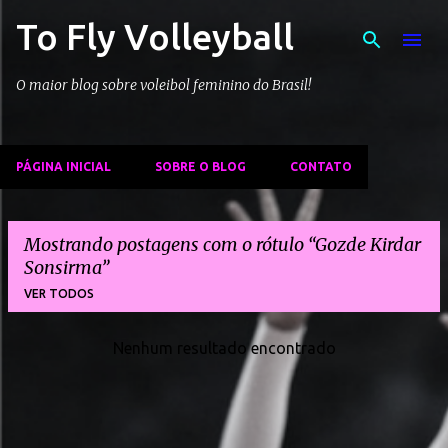
To Fly Volleyball
Pular para o conteúdo principal
O maior blog sobre voleibol feminino do Brasil!
PÁGINA INICIAL
SOBRE O BLOG
CONTATO
Mostrando postagens com o rótulo
Gozde Kirdar
Sonsirma
VER TODOS
Nenhum resultado encontrado
P
o
s
t