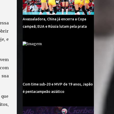
Avassaladora, China já encerra a Copa
essa
campeã; EUA e Rússia lutam pela prata
brir
e, e
jovem
 com
 sua
Com time sub-20 e MVP de 19 anos, Japão
é pentacampeão asiático
 que
itos,