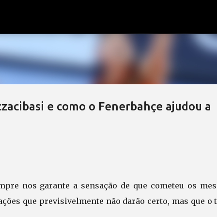
Pular para o conteúdo principal
czacibasi e como o Fenerbahçe ajudou a
sempre nos garante a sensação de que cometeu os me
ações que previsivelmente não darão certo, mas que o 