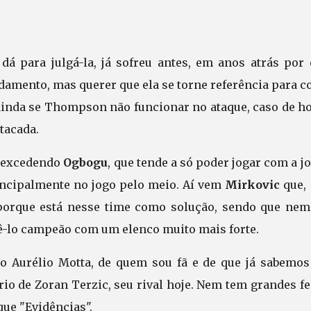
á para julgá-la, já sofreu antes, em anos atrás por 
amento, mas querer que ela se torne referência para co
ainda se Thompson não funcionar no ataque, caso de hoj
tacada.
s, excedendo
Ogbogu
, que tende a só poder jogar com a 
incipalmente no jogo pelo meio. Aí vem
Mirkovic
que,
porque está nesse time como solução, sendo que nem
zê-lo campeão com um elenco muito mais forte.
co Aurélio Motta, de quem sou fã e de que já sabemos
io de Zoran Terzic, seu rival hoje. Nem tem grandes fe
que "Evidências".