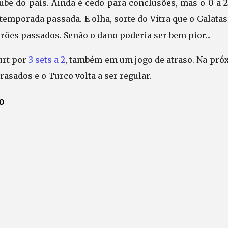
be do país. Ainda é cedo para conclusões, mas o 0 a 2 
 temporada passada. E olha, sorte do Vitra que o Galata
es passados. Senão o dano poderia ser bem pior...
urt por
3 sets a 2
, também em um jogo de atraso. Na pró
rasados e o Turco volta a ser regular.
o