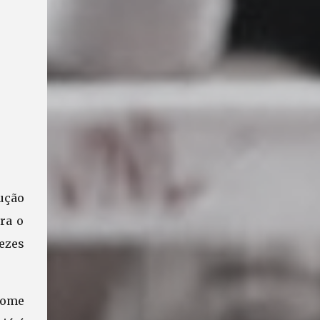
lução
ra o
ezes
tome