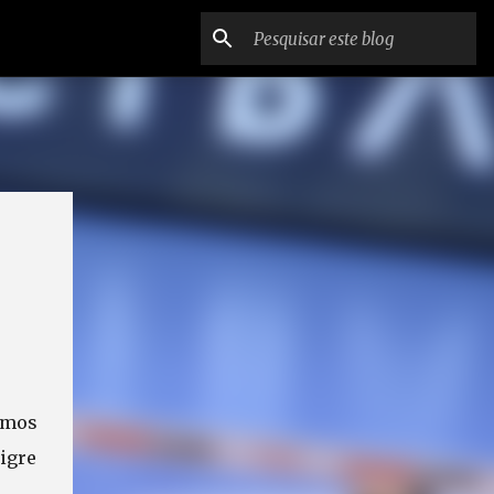
smos
tigre