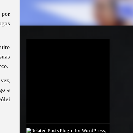
z por
ogos
muito
 suas
rco.
vez,
go e
ôlei