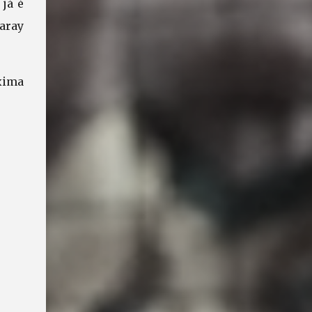
já é
saray
xima