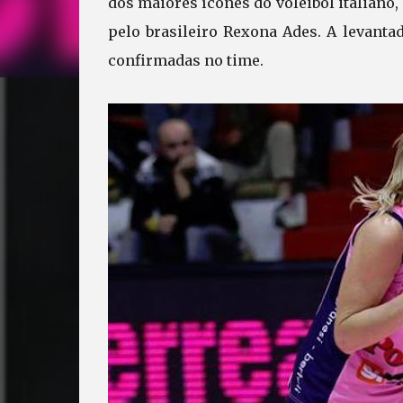
dos maiores ícones do voleibol italiano,
pelo brasileiro Rexona Ades. A levant
confirmadas no time.