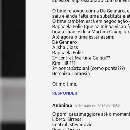
Eu estou impressionado com o inves
o
O time renovou com a De Gennaro, es
m
saiu e ainda falta uma substituta a al
e
O time também está em negociação 
Raphaela Folie (que na minha visão foi
n
boa a chance de a Martina Guiggi ir 
t
Até agora o time estar assim:
De Gennaro
á
Alisha Glass
r
Raphaela Folie
2* central: Martina Guiggi??
i
Kim Hill ???
o
2* ponta:Ortolani (como ponta???)
Berenika Tompsia
s
Otimo time.
RESPONDER
Anônimo
6 de maio de 2016 às 18:32
O pomì casalmaggiore até o momento 
Libero: Sirressi
Central: Stevanovic
Ponta: Tirozzi