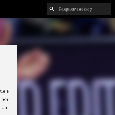
ue e
á por
7. Um