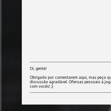
Oi, gente!
P
o
Obrigado por comentarem aqui, mas peço qu
s
discussão agradável. Ofensas pessoais à jog
t
com vocês! ;)
a
r
u
m
c
o