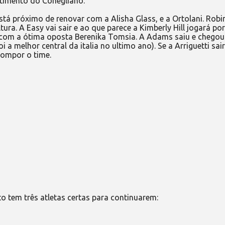
timento do Conegliano.
tá próximo de renovar com a Alisha Glass, e a Ortolani. Rob
tura. A Easy vai sair e ao que parece a Kimberly Hill jogará por 
com a ótima oposta Berenika Tomsia. A Adams saiu e chegou
 a melhor central da italia no ultimo ano). Se a Arriguetti sair
compor o time.
tem três atletas certas para continuarem: