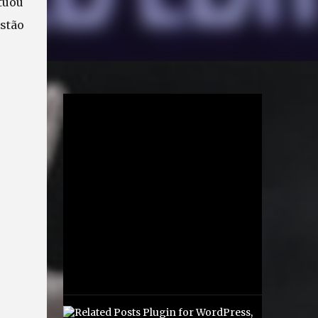
atuou
stão