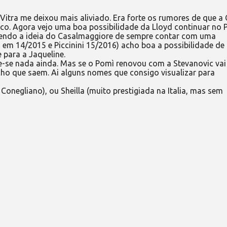
itra me deixou mais aliviado. Era forte os rumores de que a C
rco. Agora vejo uma boa possibilidade da Lloyd continuar no 
cendo a ideia do Casalmaggiore de sempre contar com uma
i em 14/2015 e Piccinini 15/2016) acho boa a possibilidade de
para a Jaqueline.
-se nada ainda. Mas se o Pomì renovou com a Stevanovic vai
cho que saem. Ai alguns nomes que consigo visualizar para
negliano), ou Sheilla (muito prestigiada na Italia, mas sem