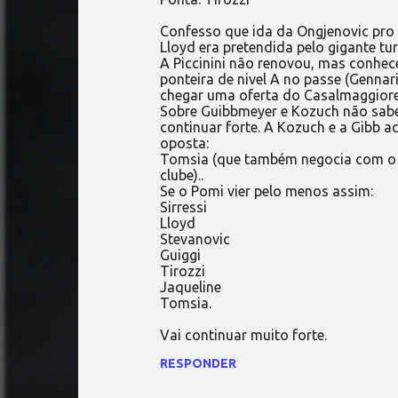
Confesso que ida da Ongjenovic pro V
Lloyd era pretendida pelo gigante tu
A Piccinini não renovou, mas conhe
ponteira de nivel A no passe (Gennar
chegar uma oferta do Casalmaggiore 
Sobre Guibbmeyer e Kozuch não sabe
continuar forte. A Kozuch e a Gibb a
oposta:
Tomsia (que também negocia com o Co
clube)..
Se o Pomi vier pelo menos assim:
Sirressi
Lloyd
Stevanovic
Guiggi
Tirozzi
Jaqueline
Tomsia.
Vai continuar muito forte.
RESPONDER