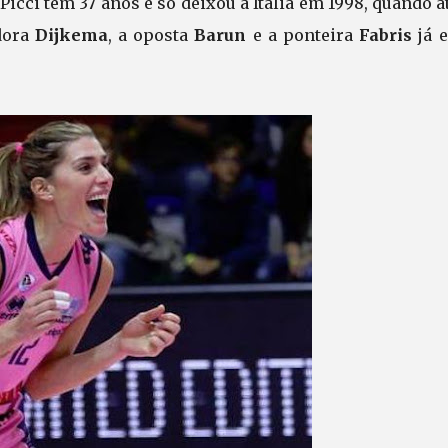
 Picci tem 37 anos e só deixou a Itália em 1998, quando 
adora
Dijkema
, a oposta
Barun
e a ponteira
Fabris
já e