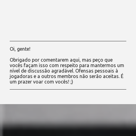
Oi, gente!
P
o
Obrigado por comentarem aqui, mas peço que
s
vocês façam isso com respeito para mantermos um
t
nível de discussão agradável. Ofensas pessoais à
a
jogadoras e a outros membros não serão aceitas. É
r
um prazer voar com vocês! ;)
u
m
c
o
m
e
n
t
á
r