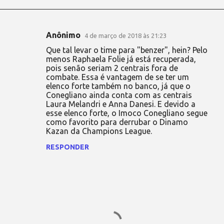
Anônimo
4 de março de 2018 às 21:23
C
Que tal levar o time para "benzer", hein? Pelo
o
menos Raphaela Folie já está recuperada,
pois senão seriam 2 centrais fora de
m
combate. Essa é vantagem de se ter um
e
elenco forte também no banco, já que o
Conegliano ainda conta com as centrais
n
Laura Melandri e Anna Danesi. E devido a
t
esse elenco forte, o Imoco Conegliano segue
como favorito para derrubar o Dinamo
á
Kazan da Champions League.
r
RESPONDER
i
o
s