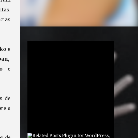
tas.
cias
nko
e
ban,
hko
e
s de
bre a
da de