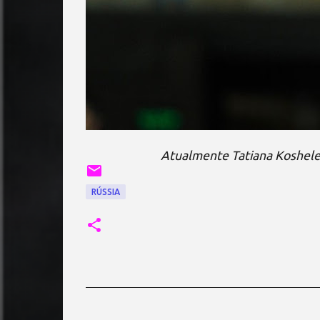
Atualmente Tatiana Koshelev
RÚSSIA
C