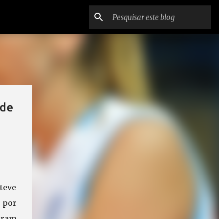
 de
 teve
 por
diram