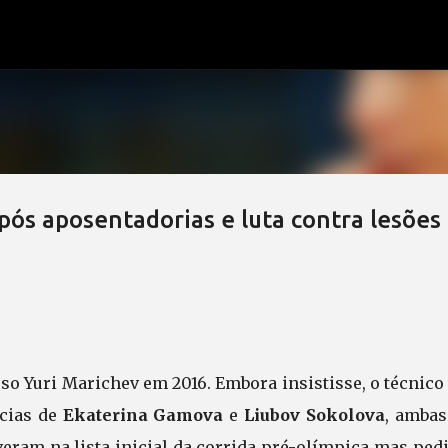
Pular para o conteúdo principal
ós aposentadorias e luta contra lesões
so Yuri Marichev em 2016. Embora insistisse, o técnico
ncias de
Ekaterina Gamova
e
Liubov Sokolova
, ambas
veram na lista inicial da corrida pré-olímpica mas pe