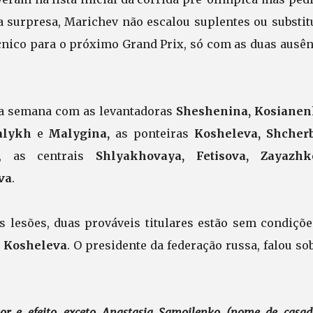
a surpresa, Marichev não escalou suplentes ou substitu
écnico para o próximo Grand Prix, só com as duas ausên
ima semana com as levantadoras
Sheshenina, Kosiane
alykh
e
Malygina,
as ponteiras
Kosheleva, Shcher
, as centrais
Shlyakhovaya, Fetisova, Zayaz
va
.
 lesões, duas prováveis titulares estão sem condiçõe
a Kosheleva
. O presidente da federação russa, falou so
or e efeito, exceto Anastasia Samoilenko (nome de casa