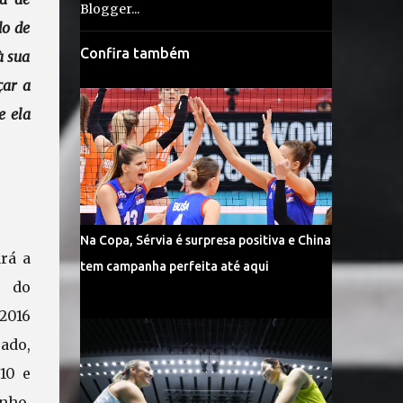
do de
Confira também
à sua
çar a
e ela
Na Copa, Sérvia é surpresa positiva e China
rá a
tem campanha perfeita até aqui
e do
2016
ado,
10 e
ho,