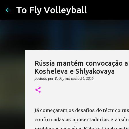
To Fly Volleyball
Rússia mantém convocação ap
Kosheleva e Shlyakovaya
postado por
To Fly
em
maio 24, 2016
Já começaram os desafios do técnico rus
confirmadas as aposentadorias e ausê
problemas de saúde. Katya e Liubba esti