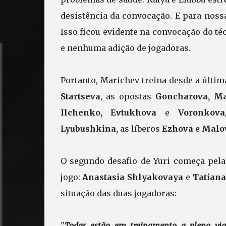
desistência da convocação. E para noss
Isso ficou evidente na convocação do t
e nenhuma adição de jogadoras.
Portanto, Marichev treina desde a últ
Startseva
, as opostas
Goncharova, M
Ilchenko, Evtukhova
e
Voronkova
Lyubushkina,
as líberos
Ezhova
e
Malo
O segundo desafio de Yuri começa pelas
jogo:
Anastasia Shlyakovaya
e
Tatian
situação das duas jogadoras:
"
Todas estão em treinamento a pleno vig