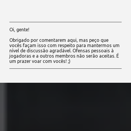
Oi, gente!
P
o
Obrigado por comentarem aqui, mas peço que
s
vocês façam isso com respeito para mantermos um
t
nível de discussão agradável. Ofensas pessoais à
a
jogadoras e a outros membros não serão aceitas. É
r
um prazer voar com vocês! ;)
u
m
c
o
m
e
n
t
á
r
i
o