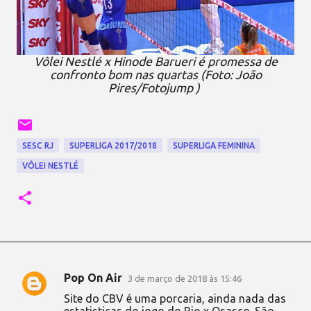
Vôlei Nestlé x Hinode Barueri é promessa de
confronto bom nas quartas (Foto: João
Pires/Fotojump )
SESC RJ
SUPERLIGA 2017/2018
SUPERLIGA FEMININA
VÔLEI NESTLÉ
Pop On Air
3 de março de 2018 às 15:46
C
Site do CBV é uma porcaria, ainda nada das
o
estatisticas do jogo do Rio x Osasco. São