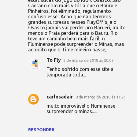
Caetano com mais vitória que o Bauru e
m
Pinheiros, foi eliminado, regulamento
e
confuso esse.. Acho que não teremos
grandes surpresas nesses PlayOff´s, e o
n
Osasco jamais vai perder pro Barueri, muito
t
menos o Praia perderá para o Bauru. Rio
teve um caminho bem mais facil, o
á
Fluminense pode surpreender o Minas, mas
r
acredito que o Time mineiro passe;
i
To Fly
3 de março de 2018 às 20:07
o
Tenho sofrido com esse site a
s
temporada toda...
carlosadair
8 de março de 2018 às 11:21
muito improvável o fluminense
surpreender o minas.....
RESPONDER