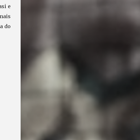
si e
mais
a do