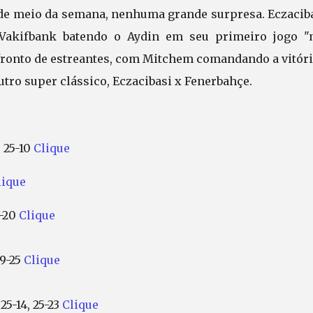
de meio da semana, nenhuma grande surpresa. Eczaciba
 Vakifbank batendo o Aydin em seu primeiro jogo "
nfronto de estreantes, com Mitchem comandando a vitóri
tro super clássico, Eczacibasi x Fenerbahçe.
e 25-10
Clique
lique
5-20
Clique
 9-25
Clique
25-14, 25-23
Clique