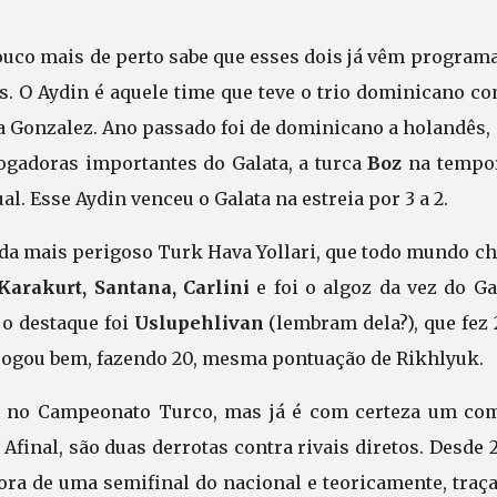
uco mais de perto sabe que esses dois já vêm program
 O Aydin é aquele time que teve o trio dominicano co
ta Gonzalez. Ano passado foi de dominicano a holandês
jogadoras importantes do Galata, a turca
Boz
na tempo
al. Esse Aydin venceu o Galata na estreia por 3 a 2.
nda mais perigoso Turk Hava Yollari, que todo mundo c
Karakurt, Santana, Carlini
e foi o algoz da vez do Ga
 o destaque foi
Uslupehlivan
(lembram dela?), que fez 
jogou bem, fazendo 20, mesma pontuação de Rikhlyuk.
o no Campeonato Turco, mas já é com certeza um co
Afinal, são duas derrotas contra rivais diretos. Desde
fora de uma semifinal do nacional e teoricamente, traç