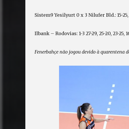
Sistem9 Yesilyurt 0 x 3 Nilufer Bld.: 15-25,
Ilbank – Rodovias: 1-3 27-29, 25-20, 23-25, 
Fenerbahçe não jogou devido à quarentena do