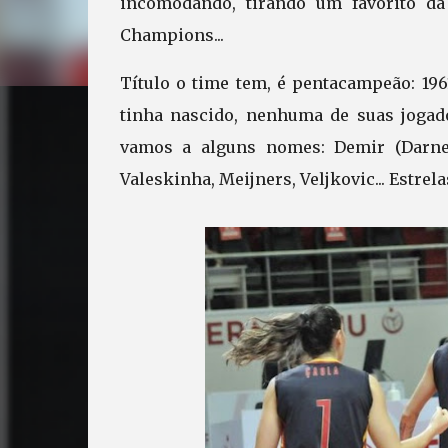
incomodando, tirando um favorito da
Champions...
Título o time tem, é pentacampeão: 1961
tinha nascido, nenhuma de suas jogado
vamos a alguns nomes: Demir (Darnel)
Valeskinha, Meijners, Veljkovic... Estrel