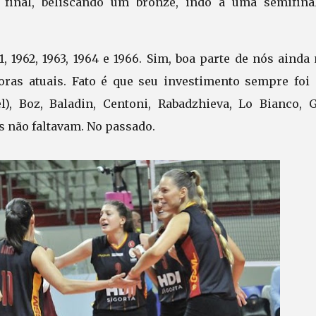
 final, beliscando um bronze, indo a uma semifina
, 1962, 1963, 1964 e 1966. Sim, boa parte de nós aind
ras atuais. Fato é que seu investimento sempre foi a
, Boz, Baladin, Centoni, Rabadzhieva, Lo Bianco, Gi
as não faltavam. No passado.