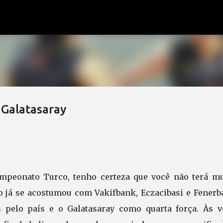
Pular para o conteúdo principal
 Galatasaray
mpeonato Turco, tenho certeza que você não terá mu
 já se acostumou com Vakifbank, Eczacibasi e Fenerb
s pelo país e o Galatasaray como quarta força. Às v