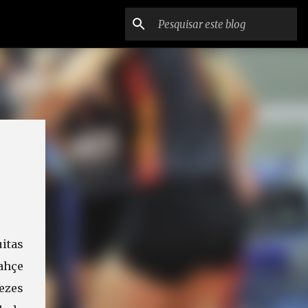
itas
ahçe
ezes