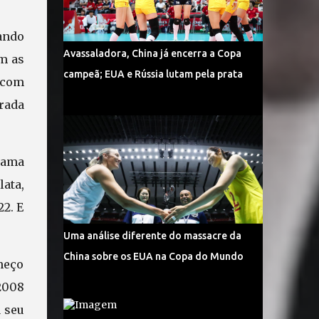
ando
Avassaladora, China já encerra a Copa
m as
campeã; EUA e Rússia lutam pela prata
, com
rada
hama
lata,
22. E
Uma análise diferente do massacre da
China sobre os EUA na Copa do Mundo
meço
 2008
a seu