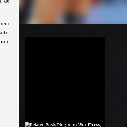
l de
a nem
lto,
oli,