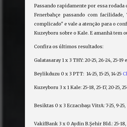
Passando rapidamente por essa rodada 
Fenerbahçe passando com facilidade,
complicado" e vale a atenção para o co
Kuzeyboru sobre o Kale. E amanhã tem ou
Confira os últimos resultados:
Galatasaray 1 x 3 THY: 20-25, 26-24, 25-19 
Beylikduzu 0 x 3 PTT: 14-25, 15-25, 14-25
C
Kuzeyboru 3 x 1 Kale: 25-18, 25-17, 20-25, 2
Besiktas 0 x 3 Eczacıbaşı VitrA: 7-25, 9-25,
VakifBank 3 x 0 Aydin B.Şehir Bld.: 25-18, 