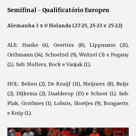
Semifinal - Qualificatório Europeu
Alemanha 3 x 0 Holanda (27-25, 25-23 e 25-22)
ALE: Hanke (4), Geerties (8), Lippmann (21),
Orthmann (14), Schoelzel (9), Weitzel (3) e Pogany
(L). Sub: Mollers, Bock e Vanjak (L).
HOL: Belien (2), De Kruijf (11), Meijners (8), Buijs
(2), Dijkema (2), Daalderop (15) e Schoot (L). Sub:
Plak, Grothues (1), Lohuis, Sloetjes (9), Bongaerts
e Knip (L).