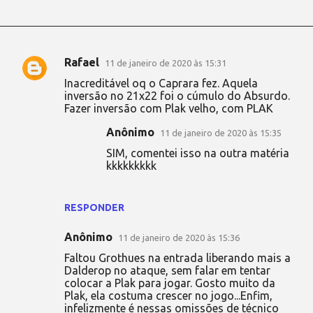
Rafael
11 de janeiro de 2020 às 15:31
C
Inacreditável oq o Caprara fez. Aquela
o
inversão no 21x22 foi o cúmulo do Absurdo.
Fazer inversão com Plak velho, com PLAK
m
e
Anônimo
11 de janeiro de 2020 às 15:35
n
SIM, comentei isso na outra matéria
kkkkkkkkk
t
á
r
RESPONDER
i
Anônimo
11 de janeiro de 2020 às 15:36
o
Faltou Grothues na entrada liberando mais a
s
Dalderop no ataque, sem falar em tentar
colocar a Plak para jogar. Gosto muito da
Plak, ela costuma crescer no jogo...Enfim,
infelizmente é nessas omissões de técnico