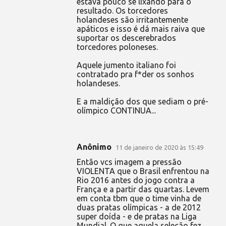
estava pouco se lixando para o
resultado. Os torcedores
holandeses são irritantemente
apáticos e isso é dá mais raiva que
suportar os descerebrados
torcedores poloneses.
Aquele jumento italiano foi
contratado pra f*der os sonhos
holandeses.
E a maldição dos que sediam o pré-
olímpico CONTINUA...
Anônimo
11 de janeiro de 2020 às 15:49
Então vcs imagem a pressão
VIOLENTA que o Brasil enfrentou na
Rio 2016 antes do jogo contra a
França e a partir das quartas. Levem
em conta tbm que o time vinha de
duas pratas olímpicas - a de 2012
super doída - e de pratas na Liga
Mundial. O que aquela seleção fez