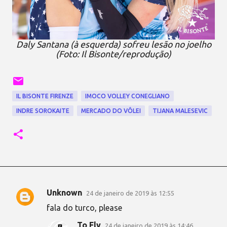
Daly Santana (à esquerda) sofreu lesão no joelho
(Foto: Il Bisonte/reprodução)
IL BISONTE FIRENZE
IMOCO VOLLEY CONEGLIANO
INDRE SOROKAITE
MERCADO DO VÔLEI
TIJANA MALESEVIC
Unknown
24 de janeiro de 2019 às 12:55
C
fala do turco, please
o
To Fly
24 de janeiro de 2019 às 14:46