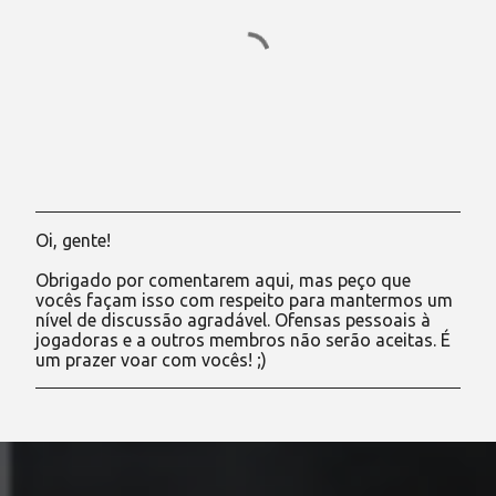
Oi, gente!
P
o
Obrigado por comentarem aqui, mas peço que
s
vocês façam isso com respeito para mantermos um
t
nível de discussão agradável. Ofensas pessoais à
a
jogadoras e a outros membros não serão aceitas. É
r
um prazer voar com vocês! ;)
u
m
c
o
m
e
n