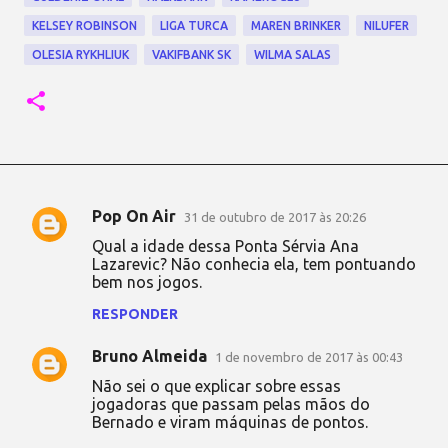
KELSEY ROBINSON
LIGA TURCA
MAREN BRINKER
NILUFER
OLESIA RYKHLIUK
VAKIFBANK SK
WILMA SALAS
Pop On Air
31 de outubro de 2017 às 20:26
C
Qual a idade dessa Ponta Sérvia Ana
o
Lazarevic? Não conhecia ela, tem pontuando
bem nos jogos.
m
e
RESPONDER
n
Bruno Almeida
1 de novembro de 2017 às 00:43
t
Não sei o que explicar sobre essas
á
jogadoras que passam pelas mãos do
Bernado e viram máquinas de pontos.
r