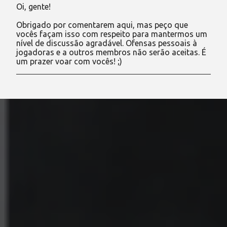
Oi, gente!
P
o
Obrigado por comentarem aqui, mas peço que
s
vocês façam isso com respeito para mantermos um
t
nível de discussão agradável. Ofensas pessoais à
a
jogadoras e a outros membros não serão aceitas. É
r
um prazer voar com vocês! ;)
u
m
c
o
m
e
n
t
á
r
i
o