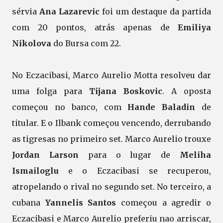
sérvia
Ana Lazarevic
foi um destaque da partida
com 20 pontos, atrás apenas de
Emiliya
Nikolova
do Bursa com 22.
No Eczacibasi, Marco Aurelio Motta resolveu dar
uma folga para
Tijana Boskovic
. A oposta
começou no banco, com
Hande Baladin
de
titular. E o Ilbank começou vencendo, derrubando
as tigresas no primeiro set. Marco Aurelio trouxe
Jordan Larson
para o lugar de
Meliha
Ismailoglu
e o Eczacibasi se recuperou,
atropelando o rival no segundo set. No terceiro, a
cubana
Yannelis Santos
começou a agredir o
Eczacibasi e Marco Aurelio preferiu nao arriscar,