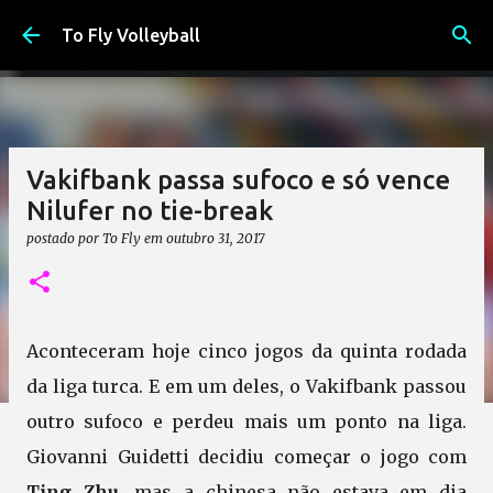
Pular para o conteúdo principal
To Fly Volleyball
Vakifbank passa sufoco e só vence
Nilufer no tie-break
postado por
To Fly
em
outubro 31, 2017
Aconteceram hoje cinco jogos da quinta rodada
da liga turca. E em um deles, o Vakifbank passou
outro sufoco e perdeu mais um ponto na liga.
Giovanni Guidetti decidiu começar o jogo com
Ting Zhu
, mas a chinesa não estava em dia