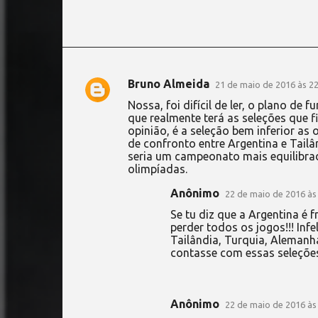
Bruno Almeida
21 de maio de 2016 às 22
C
Nossa, foi difícil de ler, o plano de 
o
que realmente terá as seleções que f
opinião, é a seleção bem inferior as
m
de confronto entre Argentina e Tailâ
e
seria um campeonato mais equilibrad
olimpíadas.
n
t
Anônimo
22 de maio de 2016 às
á
Se tu diz que a Argentina é 
perder todos os jogos!!! Inf
r
Tailândia, Turquia, Alemanha
i
contasse com essas seleçõe
o
s
Anônimo
22 de maio de 2016 às