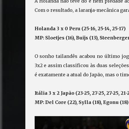
A Holanda não teve dó e nem piedade ao
Com o resultado, a laranja-mecânica gar
Holanda 3 x 0 Peru (25-16, 25-14, 25-17)
MP: Sloetjes (16), Buijs (13), Steenbergen 
O sonho tailandês acabou no último jogo
3x2 e assim classificou às duas seleçõ
é exatamente a atual do Japão, mas o time
Itália 3 x 2 Japão (23-25, 27-25, 27-25, 21-
MP: Del Core (22), Sylla (18), Egonu (18)