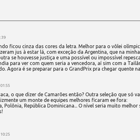
:39
fundo ficou cinza das cores da letra. Melhor para o vôlei olímpi
izeram jus à estar lá, com exceção da Argentina, que na minha
 outra se houvesse justiça e uma possível ou impossível repes
ndia para ver com quem seria a vencedora, aí sim com a Tailâ
o. Agora é se preparar para o GrandPrix pra chegar quente n
 01:55
fraca, o que dizer de Camarões então? Outra seleção que só va
elizmente um monte de equipes melhores ficaram ee fora:
, Polônia, República Dominicana... O nível seria muito melhor 
s!
 10:25