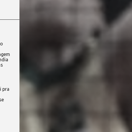
co
cagem
ndia
as
i pra
se