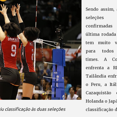
Sendo assim, 
seleções 
confirmadas
última rodada
tem muito v
para todos
times. A Co
enfrenta a R
Tailândia enfr
o Peru, a Itál
Cazaquistão
Holanda o Japã
iu classificação às duas seleções
classificação 