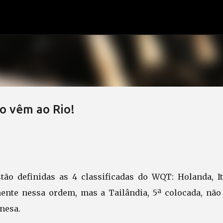
Pular para o conteúdo principal
ão vêm ao Rio!
o definidas as 4 classificadas do WQT: Holanda, Itá
mente nessa ordem, mas a Tailândia, 5ª colocada, não
nesa.