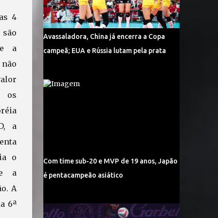
as 4
são
Avassaladora, China já encerra a Copa
 e a
campeã; EUA e Rússia lutam pela prata
 não
alor
 os
réia
D, a
enta
ia o
Com time sub-20 e MVP de 19 anos, Japão
 e a
é pentacampeão asiático
o. A
da 6ª