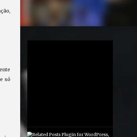
ção,
ente
 e só