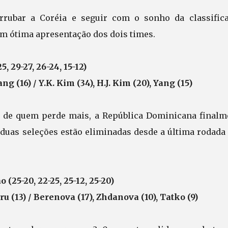
rrubar a Coréia e seguir com o sonho da classifica
em ótima apresentação dos dois times.
5, 29-27, 26-24, 15-12)
g (16) / Y.K. Kim (34), H.J. Kim (20), Yang (15)
a de quem perde mais, a República Dominicana finalm
s duas seleções estão eliminadas desde a última rodada
(25-20, 22-25, 25-12, 25-20)
u (13) / Berenova (17), Zhdanova (10), Tatko (9)