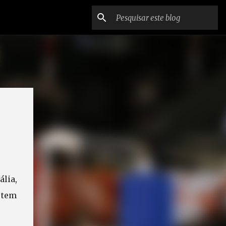
lia,
 tem