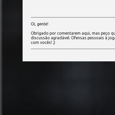
Oi, gente!
P
o
Obrigado por comentarem aqui, mas peço qu
s
discussão agradável. Ofensas pessoais à jog
t
com vocês! ;)
a
r
u
m
c
o
m
e
n
t
á
r
i
o