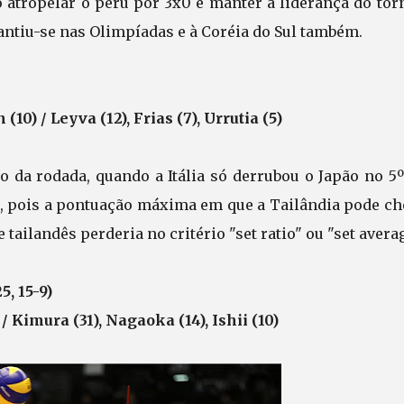
 atropelar o peru por 3x0 e manter a liderança do torn
antiu-se nas Olimpíadas e à Coréia do Sul também.
(10) / Leyva (12), Frias (7), Urrutia (5)
 da rodada, quando a Itália só derrubou o Japão no 5º
es, pois a pontuação máxima em que a Tailândia pode ch
 tailandês perderia no critério "set ratio" ou "set avera
25, 15-9)
 / Kimura (31), Nagaoka (14), Ishii (10)