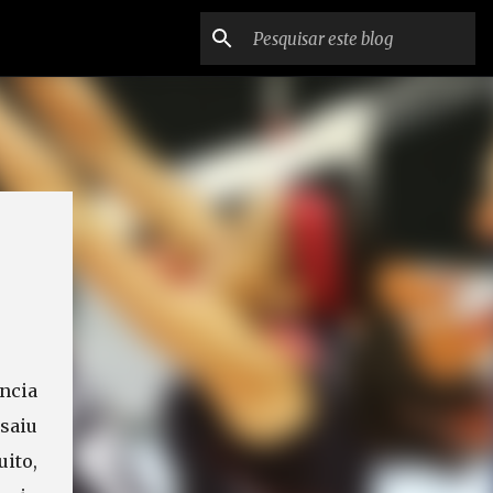
ncia
saiu
ito,