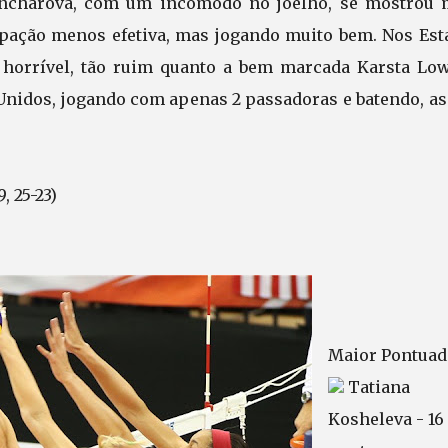
oncharova, com um incômodo no joelho, se mostrou 
ipação menos efetiva, mas jogando muito bem. Nos Est
 horrível, tão ruim quanto a bem marcada Karsta Low
Unidos, jogando com apenas 2 passadoras e batendo, as
9, 25-23)
Maior Pontuad
Tatiana
Kosheleva - 16