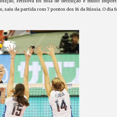
sição, Fetisova foi bola de definição e muito import
 saiu da partida com 7 pontos dos 16 da Rússia. O dia f