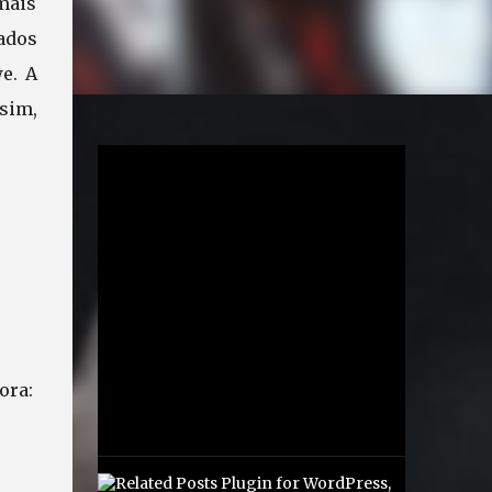
mais
ados
e. A
sim,
ora: