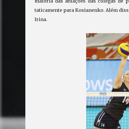
maioria das atuações das colegas de po
taticamente para Kosianenko. Além disso,
Irina.