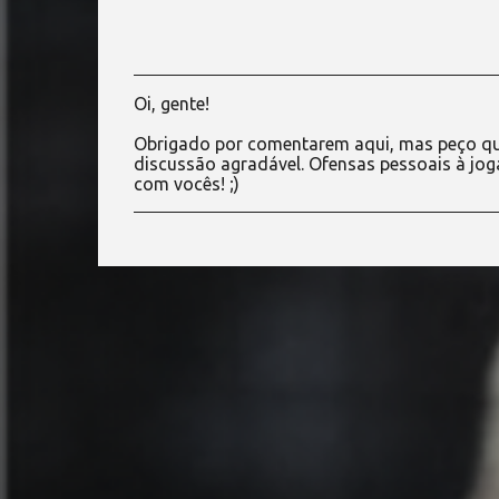
Oi, gente!
P
o
Obrigado por comentarem aqui, mas peço qu
s
discussão agradável. Ofensas pessoais à jog
t
com vocês! ;)
a
r
u
m
c
o
m
e
n
t
á
r
i
o