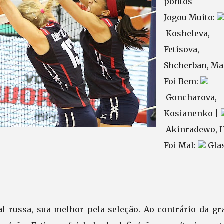
pontos
Jogou Muito:
Kosheleva,
Fetisova,
Shcherban, Ma
Foi Bem:
Goncharova,
Kosianenko |
Akinradewo, H
Foi Mal:
Glas
ral russa, sua melhor pela seleção. Ao contrário da gr