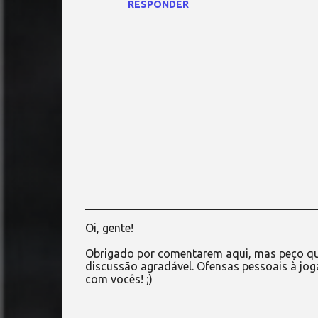
RESPONDER
o
s
Oi, gente!
P
o
Obrigado por comentarem aqui, mas peço qu
s
discussão agradável. Ofensas pessoais à jog
t
com vocês! ;)
a
r
u