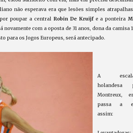
taliano não esperava era que lesões simples atrapalha
 por poupar a central
Robin De Kruijf
e a ponteira
M
rá novamente com a oposta de 31 anos, dona da camisa 
isto para os Jogos Europeus, será antecipado.
A escala
holandesa 
Montreux, en
passa a es
assim:
Levantadoras: