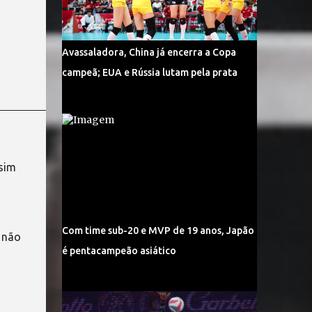
Avassaladora, China já encerra a Copa
campeã; EUA e Rússia lutam pela prata
sim
Com time sub-20 e MVP de 19 anos, Japão
e não
é pentacampeão asiático