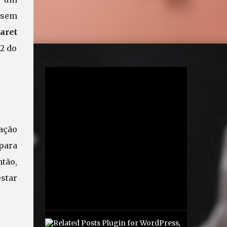
ssem
aret
12 do
ção
para
tão,
tar