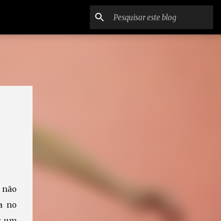
 não
ra no
ar um