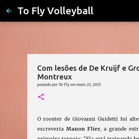
To Fly Volleyball
Com lesões de De Kruijf e Grot
Montreux
postado por
To Fly
em
maio 25, 2015
O rooster de Giovanni Guidetti foi alt
escreveria
Manon Flier
, a grande estr
primeiro torneio: "Ela está treinando b