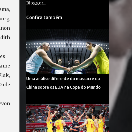
ema,
Confira também
borg
anon
ith
jes
Anne
Plak,
Uma análise diferente do massacre da
ude
China sobre os EUA na Copa do Mundo
Yvon