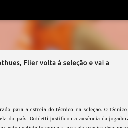
Pular para o conteúdo principal
hues, Flier volta à seleção e vai a
erado para a estreia do técnico na seleção. O técnico
ela do país. Guidetti justificou a ausência da jogado
em, estou satisfeito com ela, mas ela precisa descans