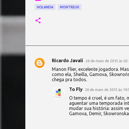
HOLANDA
MONTREUX
Ricardo Javali
26 de maio de 2015 às 02:
C
Manon Flier, excelente jogadora. Ma
o
como ela, Sheilla, Gamova, Skowrońsk
chega pra todos.
m
e
To Fly
26 de maio de 2015 às 19:
n
O tempo é cruel, é um fato, 
aguentar uma temporada inte
t
mudar sua história: assim v
á
Gamova, Demir, Skowronska, 
r
i