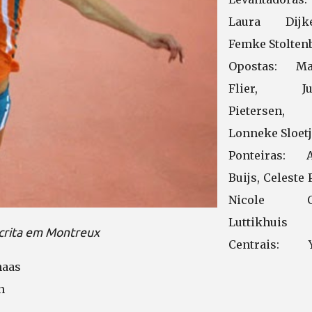
Laura Dijk
Femke Stolten
Opostas: M
Flier, Jud
Pietersen,
Lonneke Sloet
Ponteiras: 
Buijs, Celeste 
Nicole O
Luttikhuis
scrita em Montreux
Centrais: 
haas
n