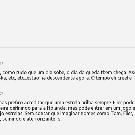
15
s, como tudo que um dia sobe, o dia da queda tbem chega. As
a, etc, etc...estao na descendente agora. O tempo eh cruel e
57
mas prefiro acreditar que uma estrela brilha sempre. Flier pod
ira definindo para a Holanda, mas pode entrar em um jogo e
ejo estrelas. Sem contar que imaginar nomes como Tom, Flier,
sumindo é aterrorizante rs.