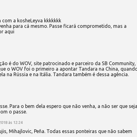
 com a kosheLeyva kkkkkkk
a venha para cá mesmo. Passe ficará comprometido, mas a
or aqui
ção é do WOV, site patrocinado e parceiro da SB Community,
que o WOV foi o primeiro a apontar Tandara na China, quand
ela na Rússia e na Itália. Tandara também é dessa agência.
sse. Para o bem dela espero que não venha, a não ser que sej
com o passe.
2018 às 12:24
jis, Mihajlovic, Peña. Todas essas ponteiras que não sabem