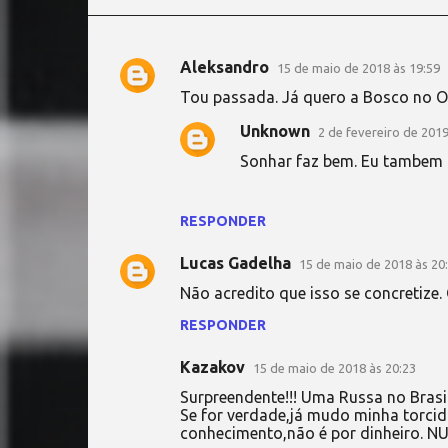
Aleksandro
15 de maio de 2018 às 19:59
C
Tou passada. Já quero a Bosco no O
o
Unknown
2 de fevereiro de 2019
m
Sonhar faz bem. Eu tambem
e
n
t
RESPONDER
á
Lucas Gadelha
15 de maio de 2018 às 20
r
Não acredito que isso se concretize.
i
RESPONDER
o
s
Kazakov
15 de maio de 2018 às 20:23
Surpreendente!!! Uma Russa no Brasil
Se for verdade,já mudo minha torcida
conhecimento,não é por dinheiro. NUN