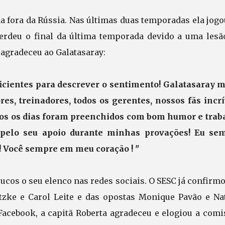
na fora da Rússia. Nas últimas duas temporadas ela jog
erdeu o final da última temporada devido a uma lesã
 agradeceu ao Galatasaray:
icientes para descrever o sentimento! Galatasaray m
ores, treinadores, todos os gerentes, nossos fãs incrí
os os dias foram preenchidos com bom humor e trab
 pelo seu apoio durante minhas provações! Eu se
! Você sempre em meu coração ! "
ucos o seu elenco nas redes sociais. O SESC já confirm
tzke e Carol Leite e das opostas Monique Pavão e Nat
acebook, a capitã Roberta agradeceu e elogiou a comi