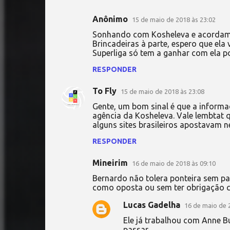
Anônimo
15 de maio de 2018 às 23:02
Sonhando com Kosheleva e acordam
Brincadeiras à parte, espero que el
Superliga só tem a ganhar com ela p
RESPONDER
To Fly
15 de maio de 2018 às 23:08
Gente, um bom sinal é que a informa
agência da Kosheleva. Vale lembtat 
alguns sites brasileiros apostavam n
RESPONDER
Mineirim
16 de maio de 2018 às 09:10
Bernardo não tolera ponteira sem pa
como oposta ou sem ter obrigação 
Lucas Gadelha
16 de maio de 
Ele já trabalhou com Anne Bu
passar.