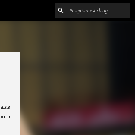
alas
om o