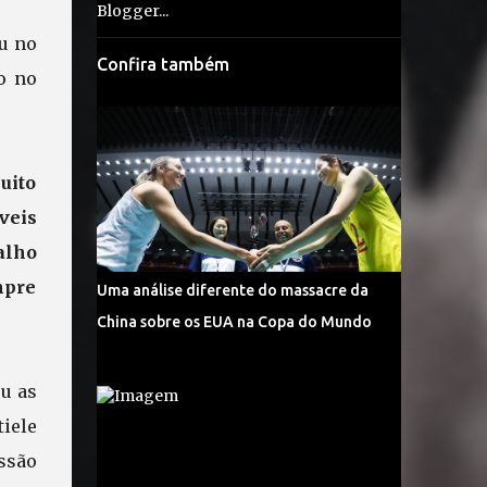
ou no
Confira também
o no
uito
veis
alho
mpre
Uma análise diferente do massacre da
China sobre os EUA na Copa do Mundo
ou as
iele
ssão