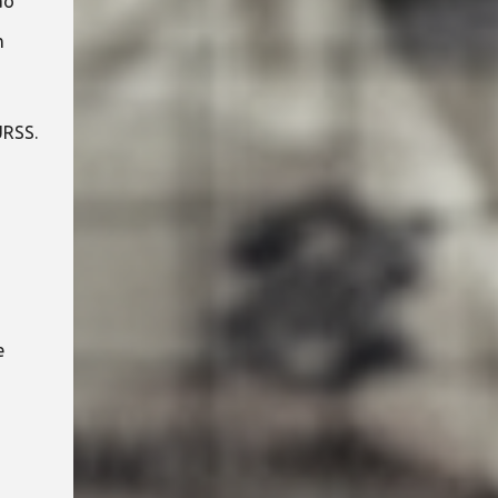
ão
m
URSS.
e