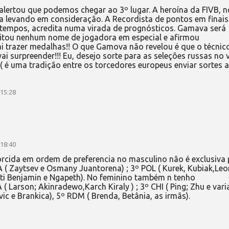
alertou que podemos chegar ao 3º lugar. A heroína da FIVB, n
a levando em consideração. A Recordista de pontos em finais
 tempos, acredita numa virada de prognósticos. Gamava será
citou nenhum nome de jogadora em especial e afirmou
ai trazer medalhas!! O que Gamova não revelou é que o técnic
i surpreender!!! Eu, desejo sorte para as seleções russas no v
( é uma tradição entre os torcedores europeus enviar sortes 
 15:28
 18:40
rcida em ordem de preferencia no masculino não é exclusiva 
A ( Zaytsev e Osmany Juantorena) ; 3º POL ( Kurek, Kubiak,Leon
tti Benjamin e Ngapeth). No feminino também n tenho
( Larson; Akinradewo,Karch Kiraly ) ; 3º CHI ( Ping; Zhu e varia
ic e Brankica), 5º RDM ( Brenda, Betânia, as irmãs).