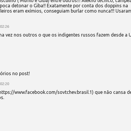
asculino ( Murilo e Giba) entre outros!!! Alekno técnico, campe
época detonar o Giba!! Exatamente por conta dos doppins na
sileiros eram exímios, conseguiam burlar como nunca!!! Usara
 02:26
a vez nos outros o que os indigentes russos fazem desde a 
órios no post!
 02:20
ttps://www.facebook.com/sovtchev.brasil.1) que não cansa d
s.