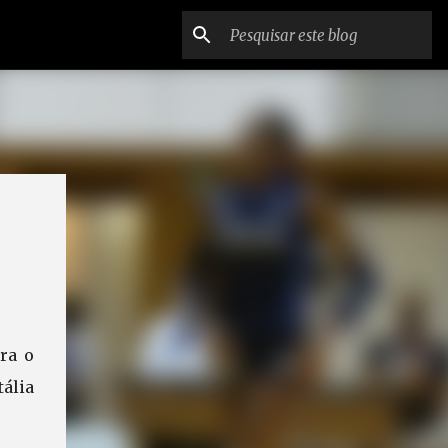
ra o
tália