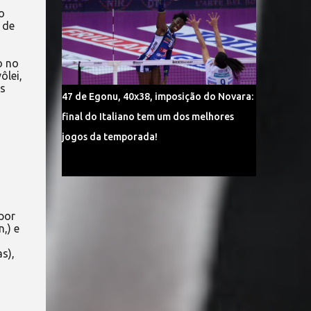
o
 de
o no
ôlei,
as
47 de Egonu, 40x38, imposição do Novara:
final do Italiano tem um dos melhores
jogos da temporada!
por
,) e
s),