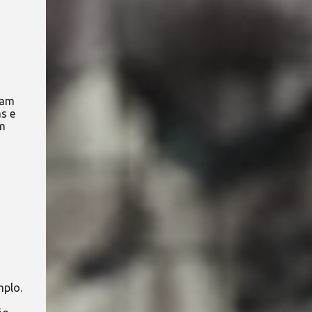
ram
s e
om
mplo.