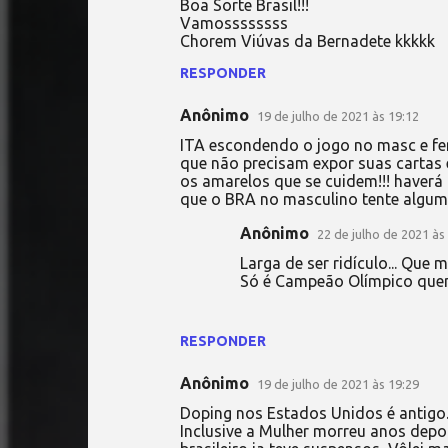
Boa Sorte Brasil!!!
Vamossssssss
Chorem Viúvas da Bernadete kkkkk
RESPONDER
Anônimo
19 de julho de 2021 às 19:12
ITA escondendo o jogo no masc e fe
que não precisam expor suas cartas
os amarelos que se cuidem!!! haverá 
que o BRA no masculino tente algu
Anônimo
22 de julho de 2021 às
Larga de ser ridículo... Que
Só é Campeão Olímpico quem 
RESPONDER
Anônimo
19 de julho de 2021 às 19:29
Doping nos Estados Unidos é antigo.
Inclusive a Mulher morreu anos depoi