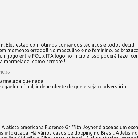
m. Eles estão com ótimos comandos técnicos e todos decidi
 em momento errado!! No masculino e no feminino, as brazuca
um jogo entre POL x ITA logo no inicio e isso poderá fazer c
ma marmelada, como sempre!!
 10:36
 marmelada que nada!
ganha a final, independente de quem seja o adversário!
 A atleta americana Florence Griffith Joyner é apenas um exe
s intoxicada. Há vários casos de dopping no Brasil. Atletismo