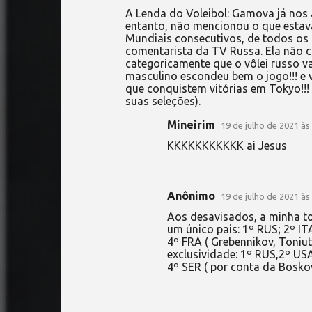
C
A Lenda do Voleibol: Gamova já nos 
o
entanto, não mencionou o que estav
Mundiais consecutivos, de todos os
m
comentarista da TV Russa. Ela não 
e
categoricamente que o vôlei russo v
masculino escondeu bem o jogo!!! e va
n
que conquistem vitórias em Tokyo!!! 
t
suas seleções).
á
Mineirim
19 de julho de 2021 às
r
KKKKKKKKKKK ai Jesus
i
o
s
Anônimo
19 de julho de 2021 às
Aos desavisados, a minha to
um único pais: 1º RUS; 2º IT
4º FRA ( Grebennikov, Toniu
exclusividade: 1º RUS,2º USA 
4º SER ( por conta da Boskov