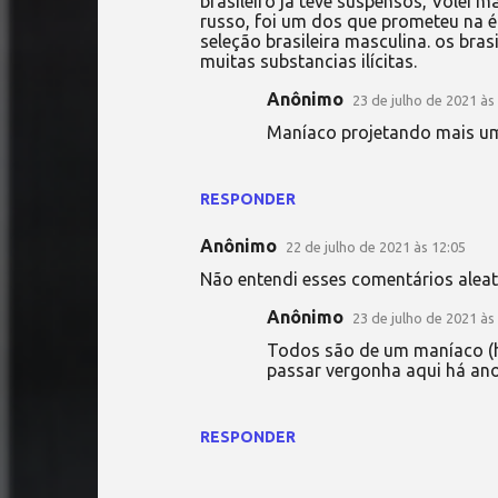
brasileiro ja teve suspensos, Vôlei m
russo, foi um dos que prometeu na 
seleção brasileira masculina. os bra
muitas substancias ilícitas.
Anônimo
23 de julho de 2021 às
Maníaco projetando mais um
RESPONDER
Anônimo
22 de julho de 2021 às 12:05
Não entendi esses comentários aleat
Anônimo
23 de julho de 2021 às
Todos são de um maníaco (h
passar vergonha aqui há ano
RESPONDER