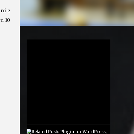
ini
e
m 10