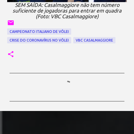
SEM SAÍDA: Casalmaggiore não tem número
suficiente de jogadoras para entrar em quadra
(Foto: VBC Casalmaggiore)
CAMPEONATO ITALIANO DE VÔLEI
CRISE DO CORONAVÍRUS NO VÔLEI
VBC CASALMAGGIORE
C
o
m
e
n
t
á