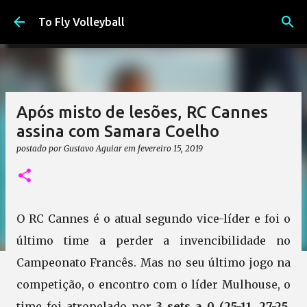
Pular para o conteúdo principal
To Fly Volleyball
Após misto de lesões, RC Cannes
assina com Samara Coelho
postado por
Gustavo Aguiar
em
fevereiro 15, 2019
O RC Cannes é o atual segundo vice-líder e foi o
último time a perder a invencibilidade no
Campeonato Francês. Mas no seu último jogo na
competição, o encontro com o líder Mulhouse, o
time foi atropelado por
3 sets a 0 (25-11, 27-25,