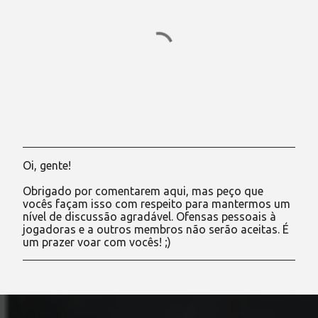
Oi, gente!
P
o
Obrigado por comentarem aqui, mas peço que
s
vocês façam isso com respeito para mantermos um
t
nível de discussão agradável. Ofensas pessoais à
a
jogadoras e a outros membros não serão aceitas. É
r
um prazer voar com vocês! ;)
u
m
c
o
m
e