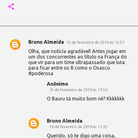
Bruno Almeida
15 de fevereiro de 2019 às 12:57
C
Olha, que notícia agradável! Antes jogar em
o
um dos concorrentes ao título na França do
que vir para um time ultrapassado que luta
m
para ficar entre os 8 como o Osasco.
e
#poderosa
n
Anônimo
t
15 de fevereiro de 2019 às 17:54
á
O Bauru tá muito bom né? Kkkkkkk
r
i
Bruno Almeida
o
16 de fevereiro de 2019 às 11:33
s
Querido, só te digo uma coisa,