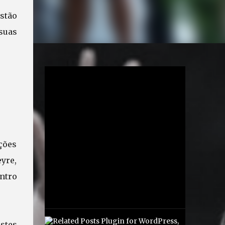
stão
suas
ções
eyre,
ntro
stes