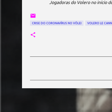
Jogadoras do Volero no início do
CRISE DO CORONAVÍRUS NO VÔLEI
VOLERO LE CAN
C
o
m
e
n
t
á