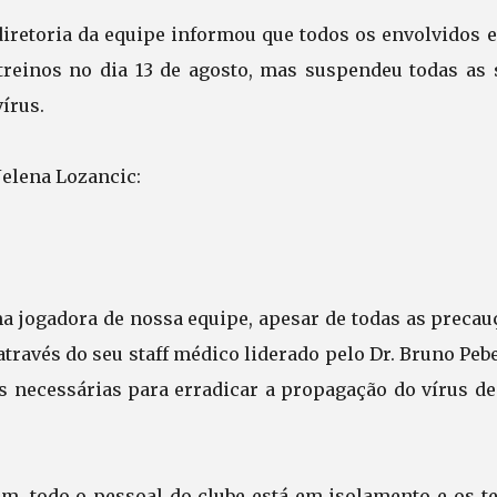
diretoria da equipe informou que todos os envolvidos e
treinos no dia 13 de agosto, mas suspendeu todas as 
vírus.
Jelena Lozancic:
ma jogadora de nossa equipe, apesar de todas as precau
através do seu staff médico liderado pelo Dr. Bruno Peb
 necessárias para erradicar a propagação do vírus de
, todo o pessoal do clube está em isolamento e os te