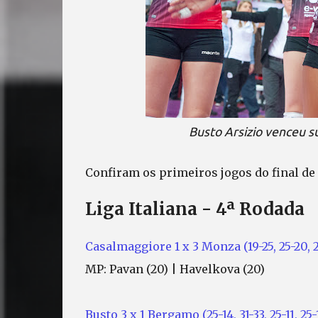
Busto Arsizio venceu s
Confiram os primeiros jogos do final de
Liga Italiana - 4ª Rodada
Casalmaggiore 1 x 3 Monza (19-25, 25-20, 21
MP: Pavan (20) | Havelkova (20)
Busto 3 x 1 Bergamo (25-14, 31-33, 25-11, 25-