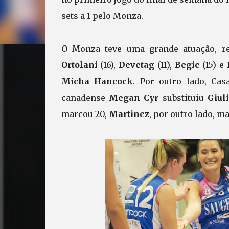
sets a 1 pelo Monza.
O Monza teve uma grande atuação, ref
Ortolani
(16),
Devetag
(11),
Begic
(15) e
Micha Hancock
. Por outro lado, Ca
canadense
Megan Cyr
substituiu
Giul
marcou 20,
Martinez
, por outro lado, m