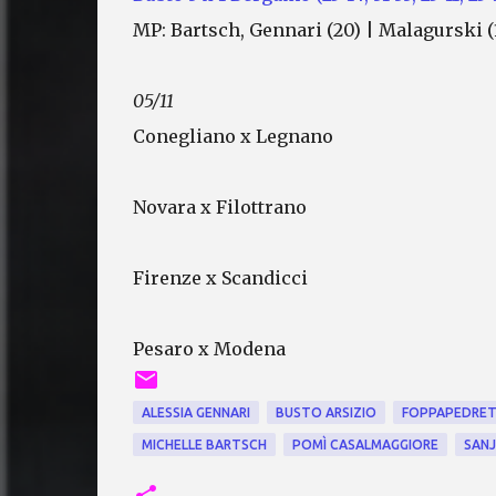
MP: Bartsch, Gennari (20) | Malagurski (
05/11
Conegliano x Legnano
Novara x Filottrano
Firenze x Scandicci
Pesaro x Modena
ALESSIA GENNARI
BUSTO ARSIZIO
FOPPAPEDRET
MICHELLE BARTSCH
POMÌ CASALMAGGIORE
SANJ