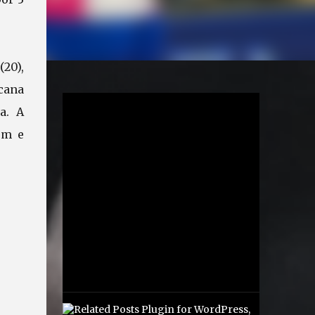
20),
icana
a. A
em e