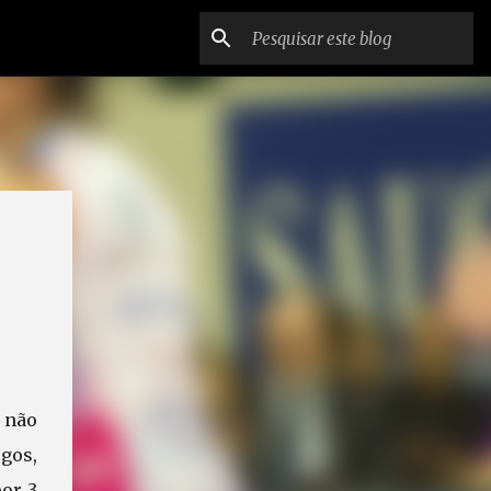
 não
gos,
por 3