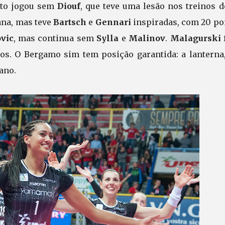
usto jogou sem
Diouf
, que teve uma lesão nos treinos d
ana, mas teve
Bartsch
e
Gennari
inspiradas, com 20 po
vic
, mas continua sem
Sylla
e
Malinov
.
Malagurski
s. O Bergamo sim tem posição garantida: a lanterna,
iano.