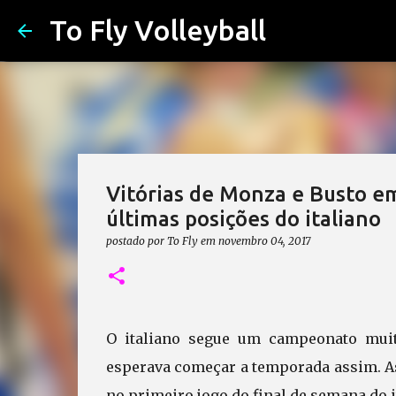
To Fly Volleyball
Vitórias de Monza e Busto 
últimas posições do italiano
postado por
To Fly
em
novembro 04, 2017
O italiano segue um campeonato muit
esperava começar a temporada assim. As
no primeiro jogo do final de semana do i