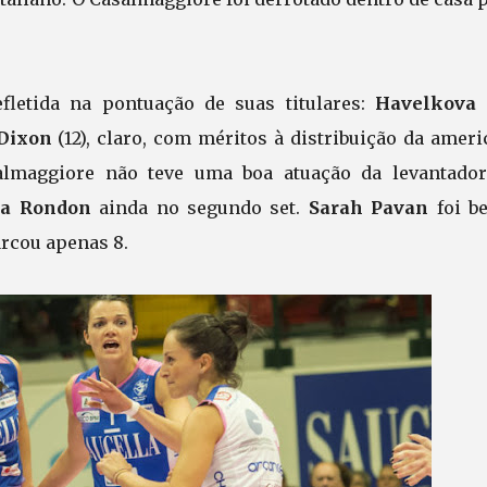
letida na pontuação de suas titulares:
Havelkova
(
Dixon
(12), claro, com méritos à distribuição da amer
salmaggiore não teve uma boa atuação da levantador
ia Rondon
ainda no segundo set.
Sarah Pavan
foi b
arcou apenas 8.