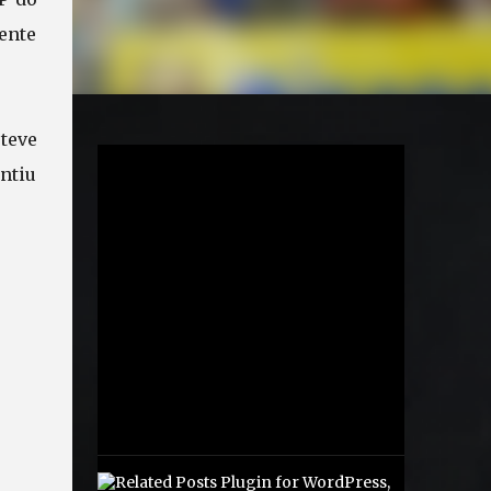
ente
 teve
antiu