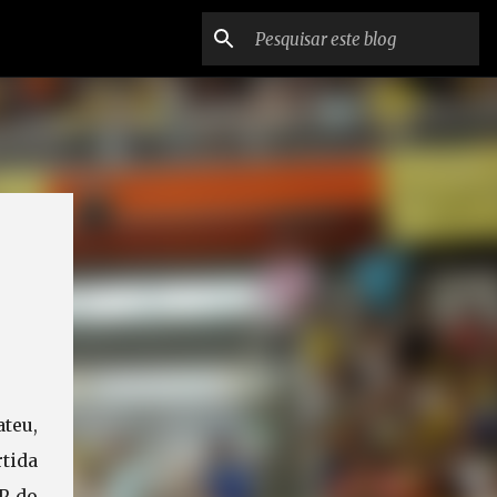
ateu,
tida
P do