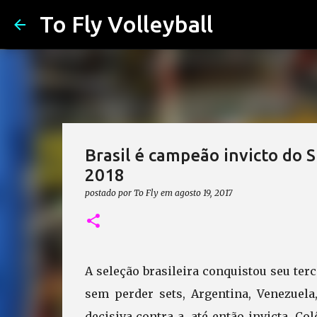
To Fly Volleyball
Brasil é campeão invicto do S
2018
postado por
To Fly
em
agosto 19, 2017
A seleção brasileira conquistou seu terc
sem perder sets, Argentina, Venezuela
decisiva contra a, até então invicta, Co