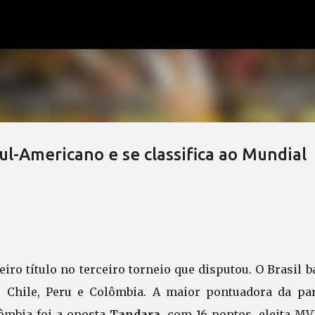
Pular para o conteúdo principal
ul-Americano e se classifica ao Mundial
eiro título no terceiro torneio que disputou. O Brasil b
, Chile, Peru e Colômbia. A maior pontuadora da par
lômbia foi a oposta
Tandara
, com 16 pontos, eleita MV