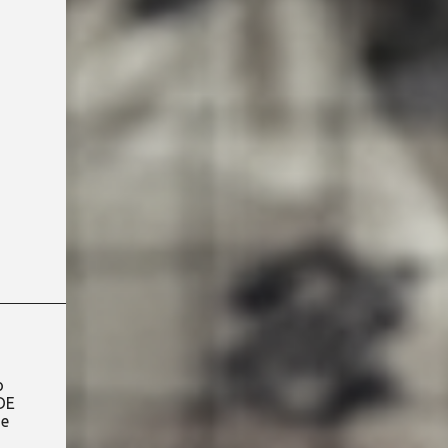
o
DE
 e