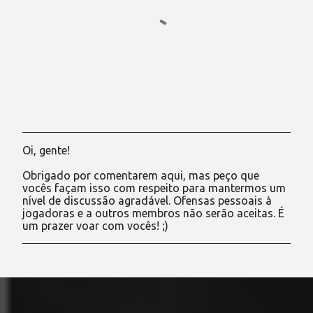
Oi, gente!
P
o
Obrigado por comentarem aqui, mas peço que
s
vocês façam isso com respeito para mantermos um
t
nível de discussão agradável. Ofensas pessoais à
a
jogadoras e a outros membros não serão aceitas. É
r
um prazer voar com vocês! ;)
u
m
c
o
m
e
n