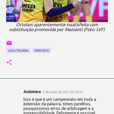
Ortolani aparentemente insatisfeita com
substituição promovida por Mazzanti (Foto: LVF)
LIGA ITALIANA
MERCADO
Anônimo
2 de maio de 2017 às 16:14
C
Isso é que é um campeonato em toda a
o
extensão da palavra, times parelhos,
pouquíssimos erros de arbitragem e a
m
imprevisibilidade. Felizmente é possível