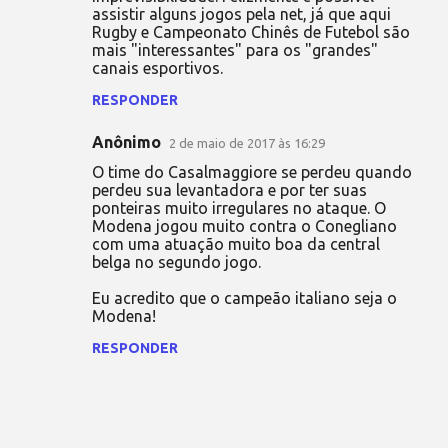
e
assistir alguns jogos pela net, já que aqui
Rugby e Campeonato Chinês de Futebol são
n
mais "interessantes" para os "grandes"
t
canais esportivos.
á
RESPONDER
r
Anônimo
2 de maio de 2017 às 16:29
i
O time do Casalmaggiore se perdeu quando
o
perdeu sua levantadora e por ter suas
s
ponteiras muito irregulares no ataque. O
Modena jogou muito contra o Conegliano
com uma atuação muito boa da central
belga no segundo jogo.
Eu acredito que o campeão italiano seja o
Modena!
RESPONDER