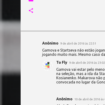
Anônimo
9 de abril de 2016 às 22:51
C
Gamova e Startseva não estão jogan
o
jogando muito mais. Mesmo caso da
m
To Fly
9 de abril de 2016 às 23:02
e
Gamova vai estar pelo menos
n
na seleção, mas a ida da Sta
Kosianenko. Makarova não po
t
convocada no lugar da Gonc
á
r
i
Anônimo
10 de abril de 2016 às 