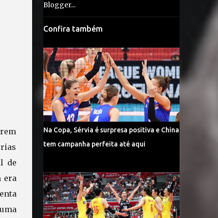
Confira também
Na Copa, Sérvia é surpresa positiva e China
erem
tem campanha perfeita até aqui
rias
l de
 era
enta
 uma