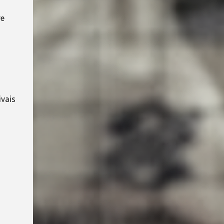
re
ivais