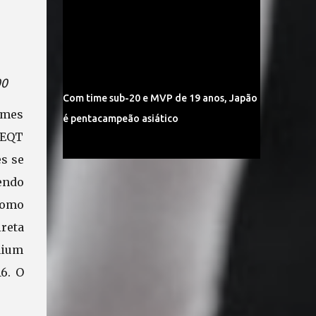
00
Com time sub-20 e MVP de 19 anos, Japão
omes
é pentacampeão asiático
 EQT
s se
endo
como
ireta
nium
6. O