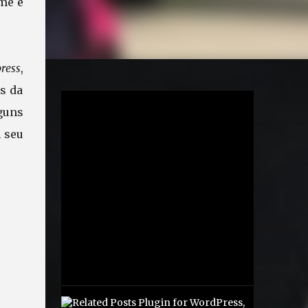
me e
ress
,
s da
guns
 seu