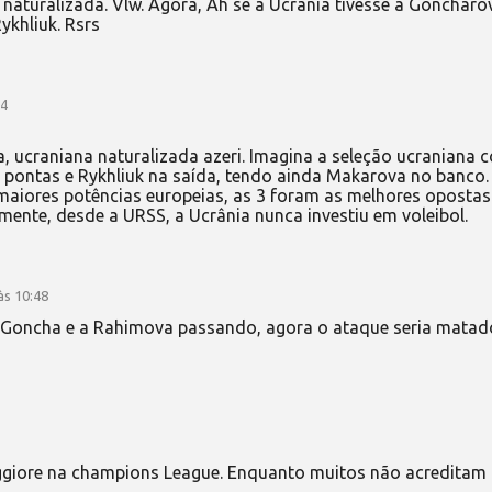
aturalizada. Vlw. Agora, Ah se a Ucrania tivesse a Goncharo
ykhliuk. Rsrs
04
, ucraniana naturalizada azeri. Imagina a seleção ucraniana 
pontas e Rykhliuk na saída, tendo ainda Makarova no banco.
aiores potências europeias, as 3 foram as melhores opostas
mente, desde a URSS, a Ucrânia nunca investiu em voleibol.
às 10:48
a Goncha e a Rahimova passando, agora o ataque seria matad
aggiore na champions League. Enquanto muitos não acreditam