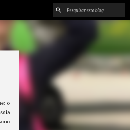
e: o
ssia
namo