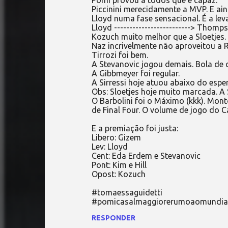
Pomì provou a todos que é capaz.
Piccinini merecidamente a MVP. E ain
Lloyd numa fase sensacional. É a le
Lloyd -------------------------> Thomp
Kozuch muito melhor que a Sloetjes.
Naz incrivelmente não aproveitou a R
Tirrozi foi bem.
A Stevanovic jogou demais. Bola de 
A Gibbmeyer foi regular.
A Sirressi hoje atuou abaixo do esp
Obs: Sloetjes hoje muito marcada. A S
O Barbolini foi o Máximo (kkk). Mon
de Final Four. O volume de jogo do 
E a premiação foi justa:
Libero: Gizem
Lev: Lloyd
Cent: Eda Erdem e Stevanovic
Pont: Kim e Hill
Opost: Kozuch
#tomaessaguidetti
#pomicasalmaggiorerumoaomundia
RESPONDER