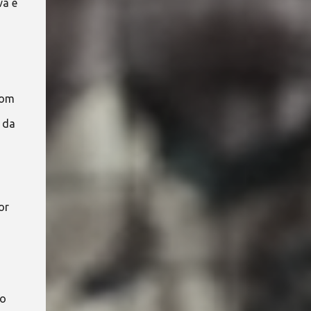
va e
com
 da
or
 o