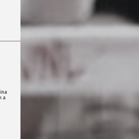
nina
m a