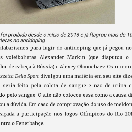
oi proibida desde o início de 2016 e já flagrou mais de 1
tletas no antidoping
alabarismos para fugir do antidoping que já pegou n
s voleibolistas Alexander Markin (que disputou o
dor de cabeça à Rússia) e Alexey Obmochaev. Os rumore
zzetta Dello Sport
divulgou uma matéria em seu site diz
 seria feito pela coleta de sangue e não de urina 
o pelo sangue. O site não colocou essa como a causa d
icou a dúvida. Em caso de comprovação do uso de meldo
eaçada a participação nos Jogos Olímpicos do Rio 201
ntra o Fenerbahçe.