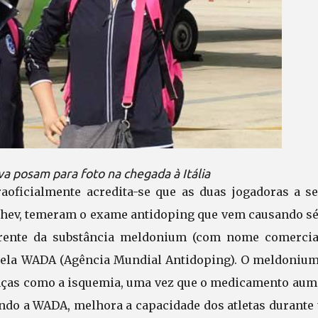
a posam para foto na chegada à Itália
raoficialmente acredita-se que as duas jogadoras a s
chev, temeram o exame antidoping que vem causando sé
rrente da substância meldonium (com nome comercia
 pela WADA (Agência Mundial Antidoping). O meldonium
enças como a isquemia, uma vez que o medicamento aum
ndo a WADA, melhora a capacidade dos atletas durante