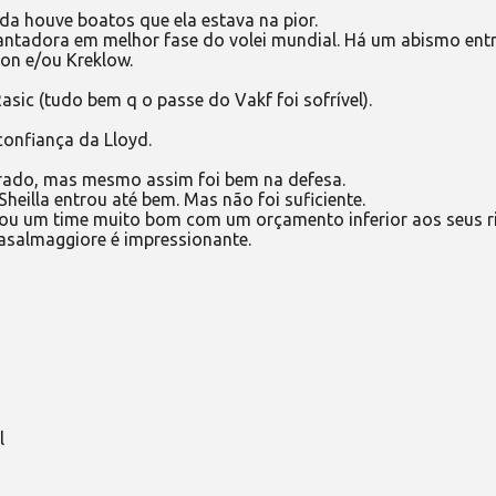
da houve boatos que ela estava na pior.
vantadora em melhor fase do volei mundial. Há um abismo ent
son e/ou Kreklow.
asic (tudo bem q o passe do Vakf foi sofrível).
confiança da Lloyd.
erado, mas mesmo assim foi bem na defesa.
heilla entrou até bem. Mas não foi suficiente.
tou um time muito bom com um orçamento inferior aos seus r
Casalmaggiore é impressionante.
l