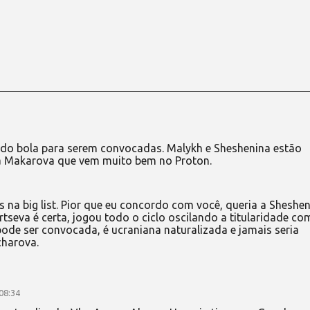
do bola para serem convocadas. Malykh e Sheshenina estão
 Makarova que vem muito bem no Proton.
 na big list. Pior que eu concordo com você, queria a Sheshe
rtseva é certa, jogou todo o ciclo oscilando a titularidade co
de ser convocada, é ucraniana naturalizada e jamais seria
harova.
08:34