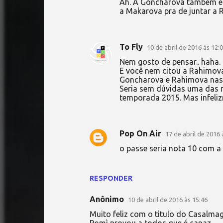
o
Ah. A Goncharova também é n
a Makarova pra de juntar a R
s
To Fly
10 de abril de 2016 às 12:
Nem gosto de pensar.. haha.
E você nem citou a Rahimova
Goncharova e Rahimova nas 
Seria sem dúvidas uma das m
temporada 2015. Mas infeliz
Pop On Air
17 de abril de 2016 
o passe seria nota 10 com 
RESPONDER
Anônimo
10 de abril de 2016 às 15:46
Muito feliz com o titulo do Casalm