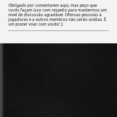
o
Obrigado por comentarem aqui, mas peço que
s
vocês façam isso com respeito para mantermos um
t
nível de discussão agradável. Ofensas pessoais à
a
jogadoras e a outros membros não serão aceitas. É
r
um prazer voar com vocês! ;)
u
m
c
o
m
e
n
t
á
r
i
o