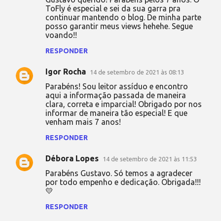
o
ToFly é especial e sei da sua garra pra
continuar mantendo o blog. De minha parte
m
posso garantir meus views hehehe. Segue
e
voando!!
n
RESPONDER
t
Igor Rocha
14 de setembro de 2021 às 08:13
á
Parabéns! Sou leitor assíduo e encontro
r
aqui a informação passada de maneira
i
clara, correta e imparcial! Obrigado por nos
informar de maneira tão especial! E que
o
venham mais 7 anos!
s
RESPONDER
Débora Lopes
14 de setembro de 2021 às 11:53
Parabéns Gustavo. Só temos a agradecer
por todo empenho e dedicação. Obrigada!!!
💛
RESPONDER