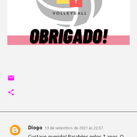
Diogo
13 de setembro de 2021 às 22:57
C
Gustavo querido! Parabéns pelos 7 anos. O