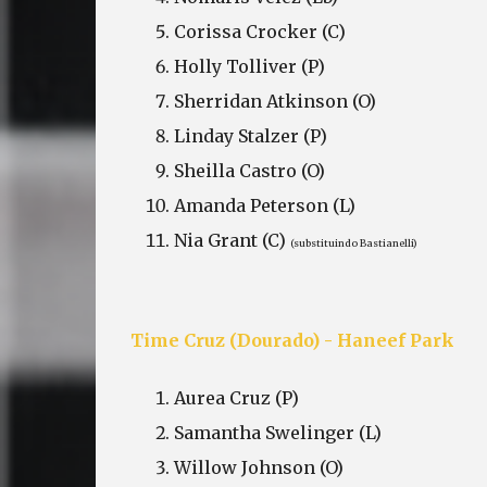
Corissa Crocker (C)
Holly Tolliver (P)
Sherridan Atkinson (O)
Linday Stalzer (P)
Sheilla Castro (O)
Amanda Peterson (L)
Nia Grant (C)
(substituindo Bastianelli)
Time Cruz (Dourado) - Haneef Park
Aurea Cruz (P)
Samantha Swelinger (L)
Willow Johnson (O)