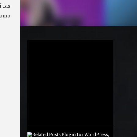
-las
como