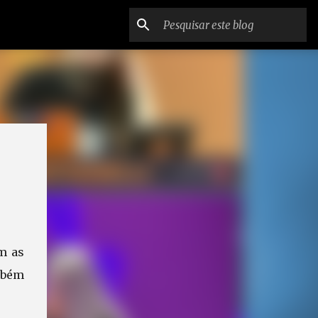
m as
bém