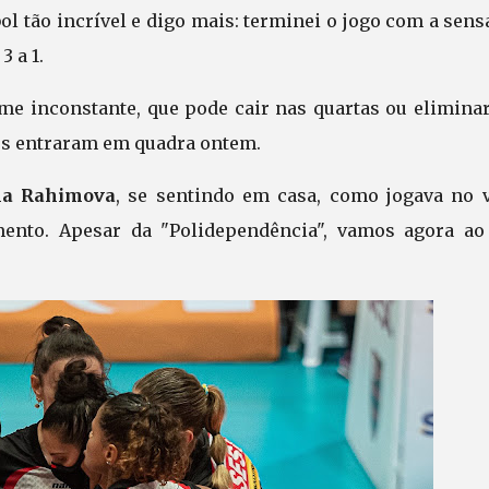
ol tão incrível e digo mais: terminei o jogo com a sen
3 a 1.
me inconstante, que pode cair nas quartas ou elimina
ixos entraram em quadra ontem.
na Rahimova
, se sentindo em casa, como jogava no v
amento. Apesar da "Polidependência", vamos agora ao