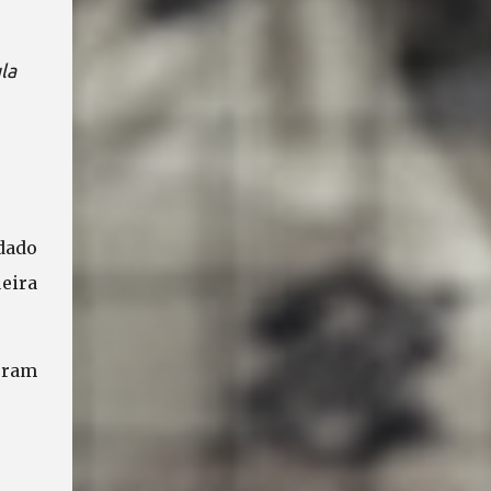
la
dado
eira
oram