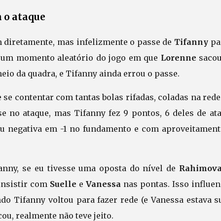
 o ataque
m diretamente, mas infelizmente o passe de
Tifanny
pa
te um momento aleatório do jogo em que
Lorenne
saco
meio da quadra, e Tifanny ainda errou o passe.
e contentar com tantas bolas rifadas, coladas na rede
 no ataque, mas Tifanny fez 9 pontos, 6 deles de ata
aiu negativa em -1 no fundamento e com aproveitament
anny, se eu tivesse uma oposta do nível de
Rahimov
insistir com
Suelle
e
Vanessa
nas pontas. Isso influen
ndo Tifanny voltou para fazer rede (e Vanessa estava 
u, realmente não teve jeito.