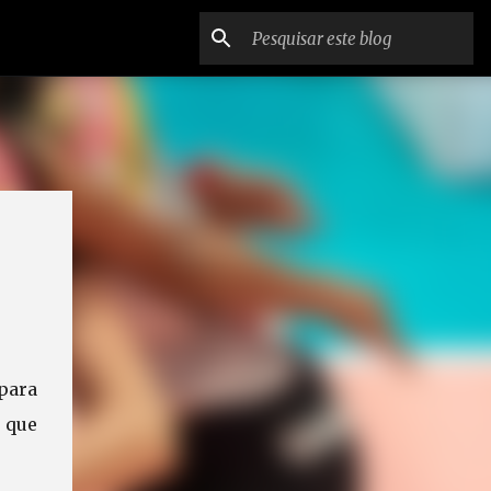
para
a que