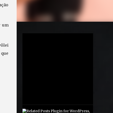
sação
r um
ôlei
 que