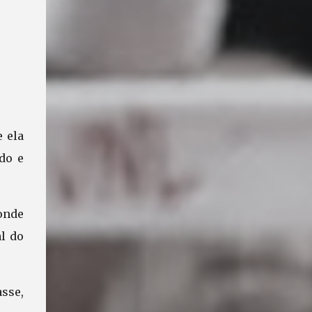
 ela
do e
onde
al do
sse,