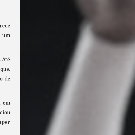
rece
u um
. Até
que.
o de
a
em
ciou
super