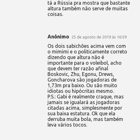
tá a Rússia pra mostra que bastante
altura também não serve de muitas
coisas.
Anônimo
25 de agosto de 2019 às 16:59
Os dois sabichões acima vem com
o mimimi e o politicamente correto
dizendo que altura não é
importante para o voleibol, acho
que devem ter razão afinal
Boskovic, Zhu, Egonu, Drews,
Goncharova são jogadoras de
1,73m pra baixo. Ou são muito
idiotas ou hipócritas mesmo.
P.S.: Gabi é realmente craque, mas
jamais se igualará as jogadoras
citadas acima, simplesmente por
sua baixa estatura. Ok que ela
derruba muita bola, mas também
leva vários tocos.