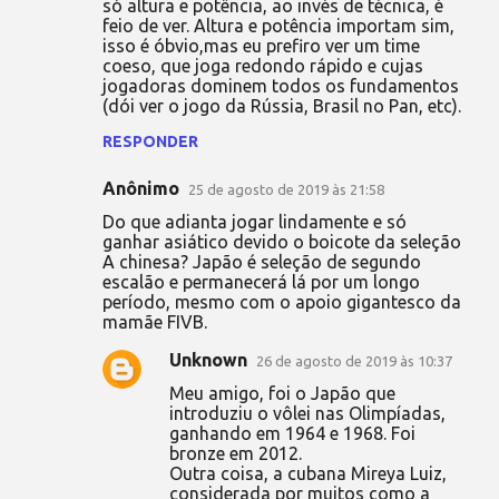
só altura e potência, ao invés de técnica, é
feio de ver. Altura e potência importam sim,
isso é óbvio,mas eu prefiro ver um time
coeso, que joga redondo rápido e cujas
jogadoras dominem todos os fundamentos
(dói ver o jogo da Rússia, Brasil no Pan, etc).
RESPONDER
Anônimo
25 de agosto de 2019 às 21:58
Do que adianta jogar lindamente e só
ganhar asiático devido o boicote da seleção
A chinesa? Japão é seleção de segundo
escalão e permanecerá lá por um longo
período, mesmo com o apoio gigantesco da
mamãe FIVB.
Unknown
26 de agosto de 2019 às 10:37
Meu amigo, foi o Japão que
introduziu o vôlei nas Olimpíadas,
ganhando em 1964 e 1968. Foi
bronze em 2012.
Outra coisa, a cubana Mireya Luiz,
considerada por muitos como a