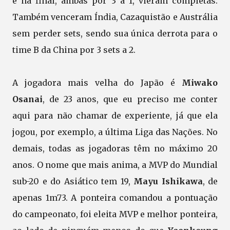
e na final, ambas por 3 a 1, vieram completas.
Também venceram Índia, Cazaquistão e Austrália
sem perder sets, sendo sua única derrota para o
time B da China por 3 sets a 2.
A jogadora mais velha do Japão é
Miwako
Osanai
, de 23 anos, que eu preciso me conter
aqui para não chamar de experiente, já que ela
jogou, por exemplo, a última Liga das Nações. No
demais, todas as jogadoras têm no máximo 20
anos. O nome que mais anima, a MVP do Mundial
sub-20 e do Asiático tem 19,
Mayu Ishikawa
, de
apenas 1m73. A ponteira comandou a pontuação
do campeonato, foi eleita MVP e melhor ponteira,