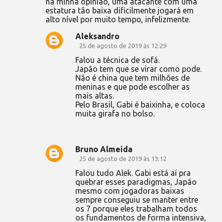
na minha opinião, uma atacante com uma
á
estatura tão baixa dificilmente jogará em
alto nível por muito tempo, infelizmente.
r
i
Aleksandro
25 de agosto de 2019 às 12:29
o
Falou a técnica de sofá.
s
Japão tem que se virar como pode.
Não é china que tem milhões de
meninas e que pode escolher as
mais altas.
Pelo Brasil, Gabi é baixinha, e coloca
muita girafa no bolso.
Bruno Almeida
25 de agosto de 2019 às 13:12
Falou tudo Alek. Gabi está aí pra
quebrar esses paradigmas, Japão
mesmo com jogadoras baixas
sempre conseguiu se manter entre
os 7 porque eles trabalham todos
os fundamentos de forma intensiva,