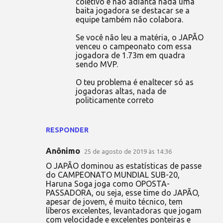
coletivo e não adianta nada uma
baita jogadora se destacar se a
equipe também não colabora.
Se você não leu a matéria, o JAPÃO
venceu o campeonato com essa
jogadora de 1.73m em quadra
sendo MVP.
O teu problema é enaltecer só as
jogadoras altas, nada de
politicamente correto
RESPONDER
Anônimo
25 de agosto de 2019 às 14:36
O JAPÃO dominou as estatísticas de passe
do CAMPEONATO MUNDIAL SUB-20,
Haruna Soga joga como OPOSTA-
PASSADORA, ou seja, esse time do JAPÃO,
apesar de jovem, é muito técnico, tem
líberos excelentes, levantadoras que jogam
com velocidade e excelentes ponteiras e