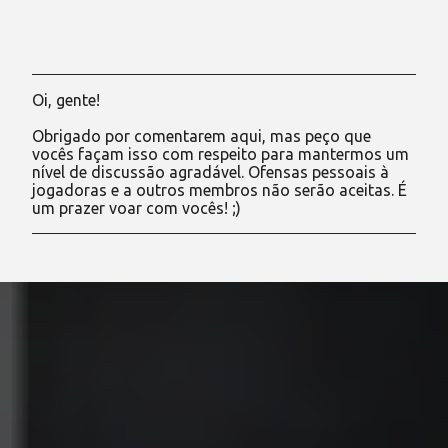
Oi, gente!
P
o
Obrigado por comentarem aqui, mas peço que
s
vocês façam isso com respeito para mantermos um
t
nível de discussão agradável. Ofensas pessoais à
a
jogadoras e a outros membros não serão aceitas. É
r
um prazer voar com vocês! ;)
u
m
c
o
m
e
n
t
á
r
i
o