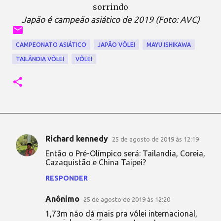
Japão é campeão asiático de 2019 (Foto: AVC)
CAMPEONATO ASIÁTICO
JAPÃO VÔLEI
MAYU ISHIKAWA
TAILÂNDIA VÔLEI
VÔLEI
Richard kennedy
25 de agosto de 2019 às 12:19
C
Então o Pré-Olímpico será: Tailandia, Coreia,
o
Cazaquistão e China Taipei?
m
RESPONDER
e
Anônimo
n
25 de agosto de 2019 às 12:20
t
1,73m não dá mais pra vôlei internacional,