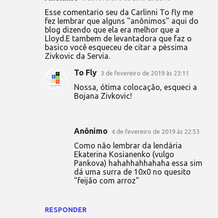
Esse comentario seu da Carlinni To fly me
fez lembrar que alguns "anônimos" aqui do
blog dizendo que ela era melhor que a
Lloyd.E tambem de levantadora que faz o
basico você esqueceu de citar a pèssima
Zivkovic da Servia.
To Fly
3 de fevereiro de 2019 às 23:11
Nossa, ótima colocação, esqueci a
Bojana Zivkovic!
Anônimo
4 de fevereiro de 2019 às 22:53
Como não lembrar da lendária
Ekaterina Kosianenko (vulgo
Pankova) hahahhahhahaha essa sim
dá uma surra de 10x0 no quesito
"feijão com arroz"
RESPONDER