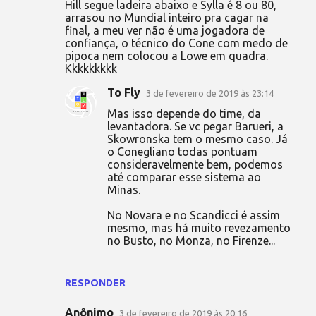
i
Hill segue ladeira abaixo e Sylla é 8 ou 80,
arrasou no Mundial inteiro pra cagar na
o
final, a meu ver não é uma jogadora de
s
confiança, o técnico do Cone com medo de
pipoca nem colocou a Lowe em quadra.
Kkkkkkkkk
To Fly
3 de fevereiro de 2019 às 23:14
Mas isso depende do time, da
levantadora. Se vc pegar Barueri, a
Skowronska tem o mesmo caso. Já
o Conegliano todas pontuam
consideravelmente bem, podemos
até comparar esse sistema ao
Minas.
No Novara e no Scandicci é assim
mesmo, mas há muito revezamento
no Busto, no Monza, no Firenze...
RESPONDER
Anônimo
3 de fevereiro de 2019 às 20:16