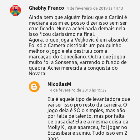
Ghabhy Franco
4 de fevereiro de 2019 às 14:13
Ainda bem que alguém falou que a Carlini é
mediana assim eu posso dizer isso sem ser
crucificado. Nunca achei nada demais nela.
Isso ficou claríssimo na final.
Agora, o que joga a Veljkovic é um absurdo!
Foi só a Camera distribuir um pouquinho
melhor o jogo e ela destruiu com a
marcação do Conegliano. Outra que jogou
muito foi a Sonsenna, varrendo o fundo de
quadra. Achei merecida a conquista do
Novara!
NicollasM
4 de fevereiro de 2019 às 19:22
Ela é aquele tipo de levantadora que
vai ser isso pro resto da carreira. O
jogo dela é SÓ o simples, mas não
por falta de talento, mas por falta
de ousadia! Ela é a mesma coisa da
Molly K., que apareceu, foi jogar no
Eczasibasi e sumiu. Tudo isso em 2
anos.