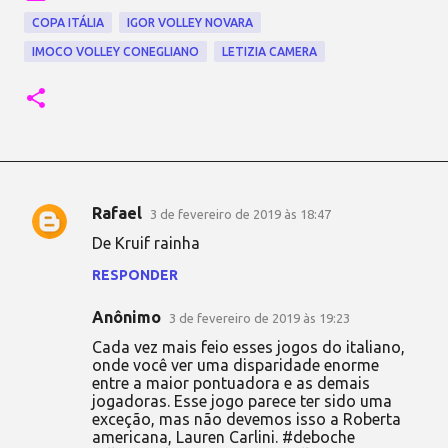
COPA ITÁLIA
IGOR VOLLEY NOVARA
IMOCO VOLLEY CONEGLIANO
LETIZIA CAMERA
Rafael
3 de fevereiro de 2019 às 18:47
C
De Kruif rainha
o
RESPONDER
m
e
Anônimo
3 de fevereiro de 2019 às 19:23
n
Cada vez mais feio esses jogos do italiano,
t
onde você ver uma disparidade enorme
entre a maior pontuadora e as demais
á
jogadoras. Esse jogo parece ter sido uma
exceção, mas não devemos isso a Roberta
r
americana, Lauren Carlini. #deboche