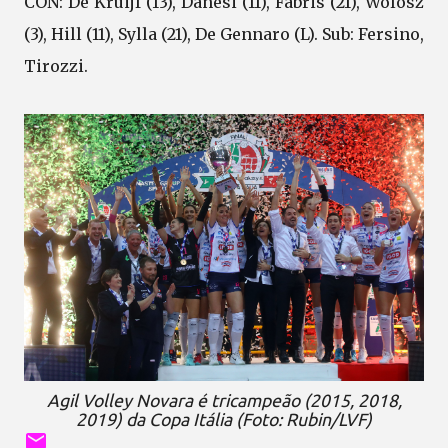
CON: De Kruijf (13), Danesi (11), Fabris (21), Wolosz
(3), Hill (11), Sylla (21), De Gennaro (L). Sub: Fersino,
Tirozzi.
Agil Volley Novara é tricampeão (2015, 2018,
2019) da Copa Itália (Foto: Rubin/LVF)