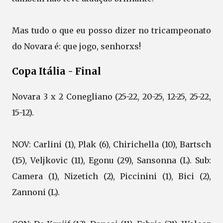
Mas tudo o que eu posso dizer no tricampeonato
do Novara é: que jogo, senhorxs!
Copa Itália - Final
Novara 3 x 2 Conegliano (25-22, 20-25, 12-25, 25-22,
15-12).
NOV: Carlini (1), Plak (6), Chirichella (10), Bartsch
(15), Veljkovic (11), Egonu (29), Sansonna (L). Sub:
Camera (1), Nizetich (2), Piccinini (1), Bici (2),
Zannoni (L).