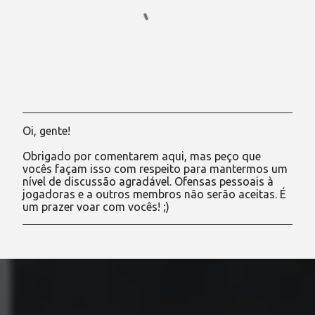
Oi, gente!
P
o
Obrigado por comentarem aqui, mas peço que
s
vocês façam isso com respeito para mantermos um
t
nível de discussão agradável. Ofensas pessoais à
a
jogadoras e a outros membros não serão aceitas. É
r
um prazer voar com vocês! ;)
u
m
c
o
m
e
n
t
á