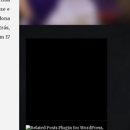
sse e
 dona
trás,
m 17