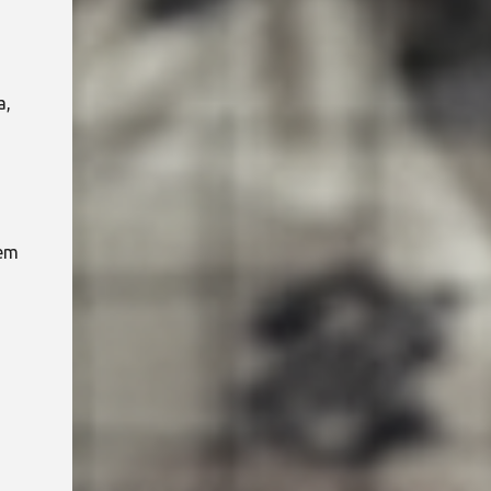
a,
cem