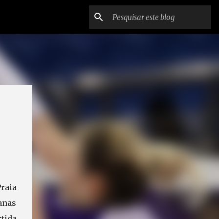
a
raia
anas
tida