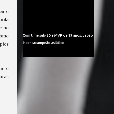
eu o
anda
e no
como
Com time sub-20 e MVP de 19 anos, Japão
é pentacampeão asiático
 pior
em o
oras