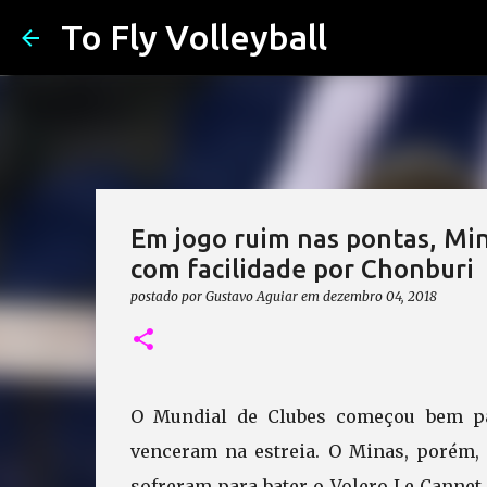
To Fly Volleyball
Em jogo ruim nas pontas, Min
com facilidade por Chonburi
postado por
Gustavo Aguiar
em
dezembro 04, 2018
O Mundial de Clubes começou bem par
venceram na estreia. O Minas, porém,
sofreram para bater o Volero Le Canne