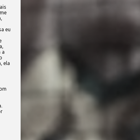
ais
ime
,
sa eu
e
a,
 a
o
, ela
bom
.
or