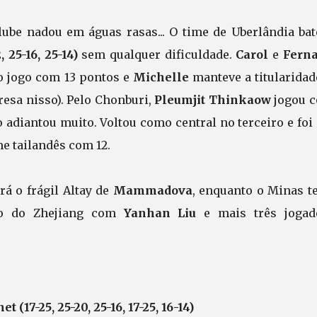
Clube nadou em águas rasas... O time de Uberlândia bat
, 25-16, 25-14)
sem qualquer dificuldade.
Carol
e
Fern
 jogo com 13 pontos e
Michelle
manteve a titularidad
esa nisso). Pelo Chonburi,
Pleumjit Thinkaow
jogou 
 adiantou muito. Voltou como central no terceiro e foi
e tailandês com 12.
á o frágil Altay de
Mammadova
, enquanto o Minas t
ção do Zhejiang com
Yanhan
Liu
e mais três jogad
(17-25, 25-20, 25-16, 17-25, 16-14)