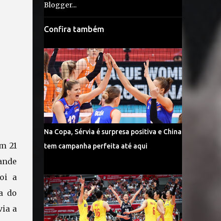
Confira também
Na Copa, Sérvia é surpresa positiva e China
m 21
tem campanha perfeita até aqui
ande
oi a
a do
via a