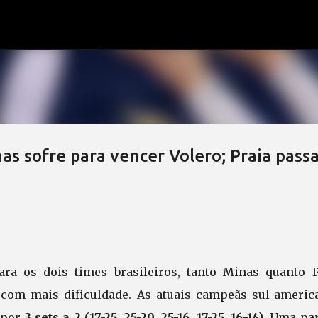
Pular para o conteúdo principal
as sofre para vencer Volero; Praia pass
a os dois times brasileiros, tanto Minas quanto P
 com mais dificuldade. As atuais campeãs sul-americ
t por
3 sets a 2 (17-25, 25-20, 25-16, 17-25, 16-14)
. Uma par