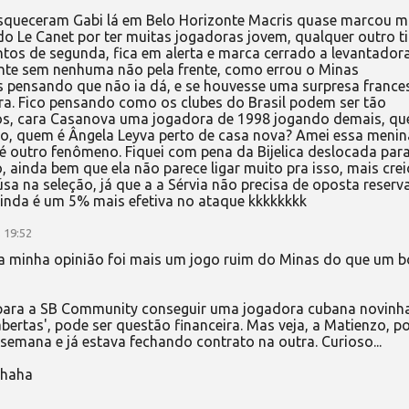
squeceram Gabi lá em Belo Horizonte Macris quase marcou m
do Le Canet por ter muitas jogadoras jovem, qualquer outro t
os de segunda, fica em alerta e marca cerrado a levantadora
nte sem nenhuma não pela frente, como errou o Minas
os pensando que não ia dá, e se houvesse uma surpresa france
 era. Fico pensando como os clubes do Brasil podem ser tão
tos, cara Casanova uma jogadora de 1998 jogando demais, qu
o, quem é Ângela Leyva perto de casa nova? Amei essa menin
 é outro fenômeno. Fiquei com pena da Bijelica deslocada para
 ainda bem que ela não parece ligar muito pra isso, mais crei
üsa na seleção, já que a a Sérvia não precisa de oposta reserva
inda é um 5% mais efetiva no ataque kkkkkkkk
 19:52
Na minha opinião foi mais um jogo ruim do Minas do que um 
e para a SB Community conseguir uma jogadora cubana novinha
abertas', pode ser questão financeira. Mas veja, a Matienzo, p
emana e já estava fechando contrato na outra. Curioso...
ahaha