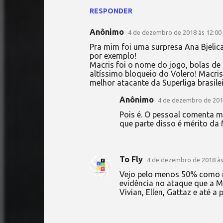
RESPONDER
Anônimo
4 de dezembro de 2018 às 12:00
Pra mim foi uma surpresa Ana Bjelic
por exemplo!
Macris foi o nome do jogo, bolas de 
altíssimo bloqueio do Volero! Macri
melhor atacante da Superliga brasilei
Anônimo
4 de dezembro de 201
Pois é. O pessoal comenta m
que parte disso é mérito da M
To Fly
4 de dezembro de 2018 às
Vejo pelo menos 50% como m
evidência no ataque que a M
Vivian, Ellen, Gattaz e até a 