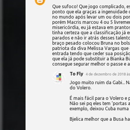
C
Que sufoco! Que jogo complicado, e
o
ponto que ela graças a ingenuidade 
no mundo após levar um ou dois pont
m
porém Macris marcou 4 ou 5 livreme
e
misericórdia, eu já estava em prant
tinha certeza que a classificação já
n
parados e não ir atrás desses talen
t
braço pesado colocou Bruna no bols
patriota da diva Melissa Vargas que
á
entrada tendo que ceder sua posição,
r
que ela já pode substituir a Bianka B
consegue segurar melhor o passe e a
i
To Fly
o
4 de dezembro de 2018 às
s
Jogo muito ruim da Gabi... 
do Volero.
É mais fácil para o Volero 
Não sei pq eles tem 'portas 
exemplo, deixou Cuba numa s
Bjelica melhor que a Busa h