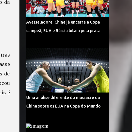
o da
Avassaladora, China já encerra a Copa
campeã; EUA e Rússia lutam pela prata
eiras
tasse
s de
ocou
ris é
Uma análise diferente do massacre da
China sobre os EUA na Copa do Mundo