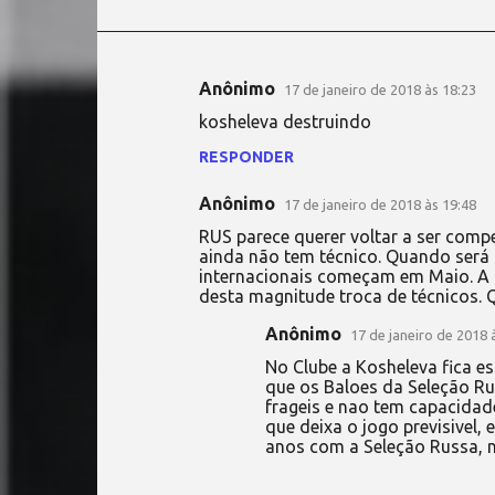
Anônimo
17 de janeiro de 2018 às 18:23
C
kosheleva destruindo
o
RESPONDER
m
e
Anônimo
17 de janeiro de 2018 às 19:48
n
RUS parece querer voltar a ser compe
t
ainda não tem técnico. Quando será
internacionais começam em Maio. A 
á
desta magnitude troca de técnicos. 
r
Anônimo
17 de janeiro de 2018 
i
No Clube a Kosheleva fica e
o
que os Baloes da Seleção Ru
frageis e nao tem capacidad
s
que deixa o jogo previsivel,
anos com a Seleção Russa, n