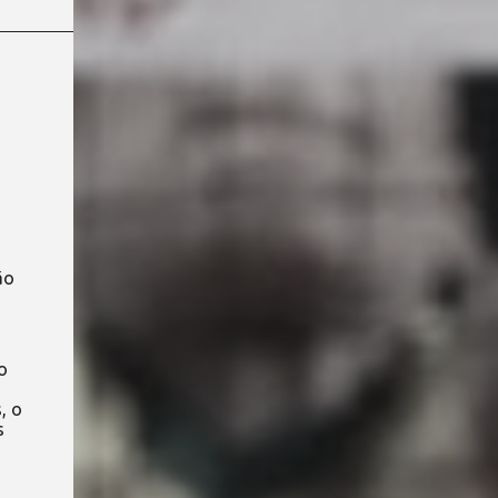
ão
o
, o
s