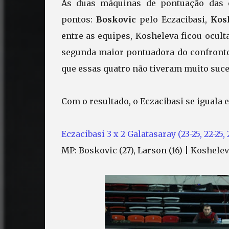
As duas máquinas de pontuação das 
pontos:
Boskovic
pelo Eczacibasi,
Kos
entre as equipes, Kosheleva ficou ocult
segunda maior pontuadora do confront
que essas quatro não tiveram muito suce
Com o resultado, o Eczacibasi se iguala
Eczacibasi 3 x 2 Galatasaray (23-25, 22-25, 2
MP: Boskovic (27), Larson (16) | Koshelev