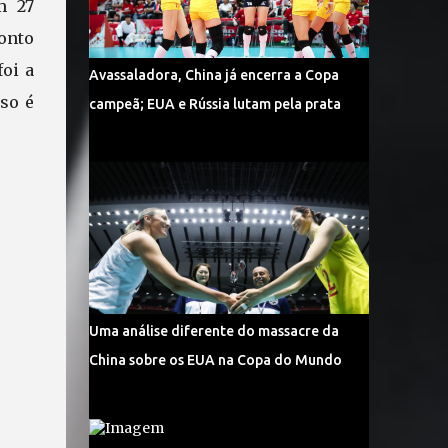
m 27
onto
foi a
Avassaladora, China já encerra a Copa
so é
campeã; EUA e Rússia lutam pela prata
Uma análise diferente do massacre da
China sobre os EUA na Copa do Mundo