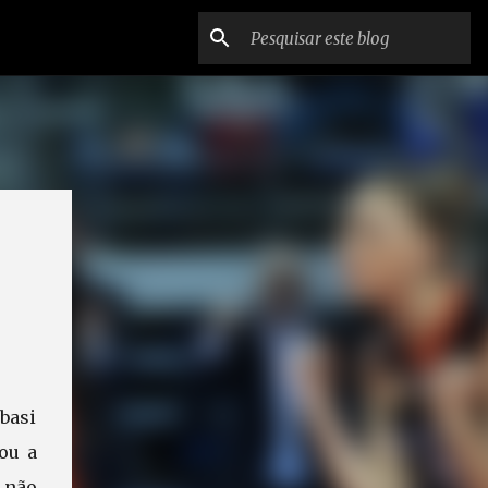
ibasi
ou a
s não