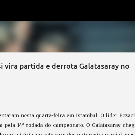
Pular para o conteúdo principal
i vira partida e derrota Galatasaray no
entaram nesta quarta-feira em Istambul. O líder Eczac
da pela 14ª rodada do campeonato. O Galatasaray cheg
 de uma vitória em sets corridos na terceira parcial, ma