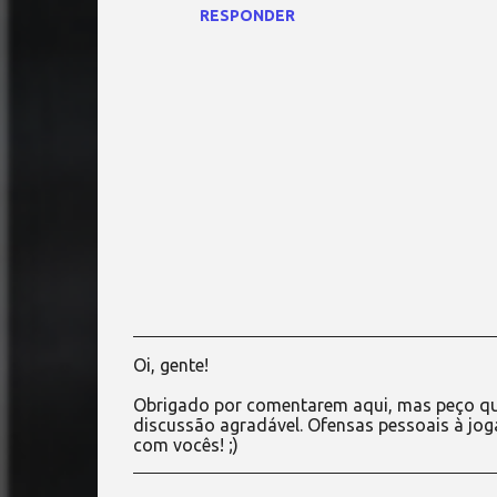
RESPONDER
Oi, gente!
P
o
Obrigado por comentarem aqui, mas peço qu
s
discussão agradável. Ofensas pessoais à jog
t
com vocês! ;)
a
r
u