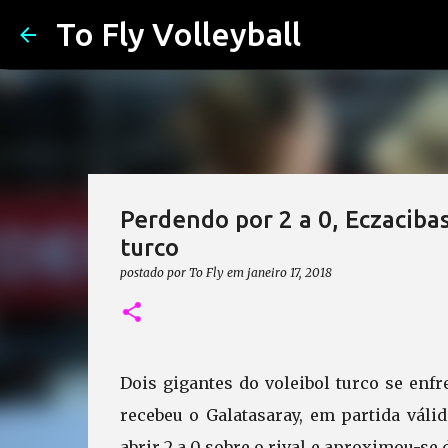
To Fly Volleyball
Perdendo por 2 a 0, Eczacibas
turco
postado por
To Fly
em
janeiro 17, 2018
Dois gigantes do voleibol turco se enfr
recebeu o Galatasaray, em partida váli
abrir 2 a 0 sobre o rival e aproximou-se