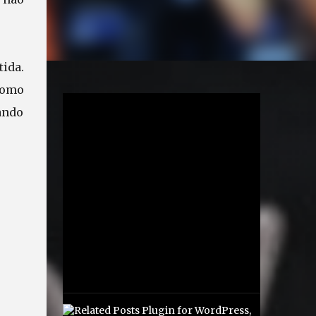
tida.
como
ando