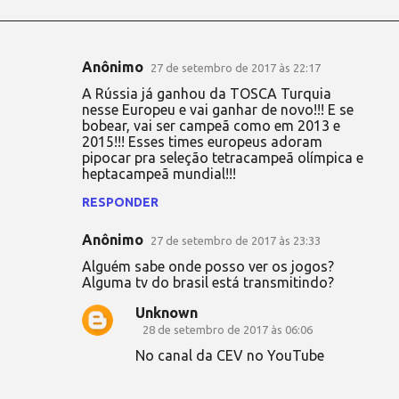
Anônimo
27 de setembro de 2017 às 22:17
C
A Rússia já ganhou da TOSCA Turquia
o
nesse Europeu e vai ganhar de novo!!! E se
bobear, vai ser campeã como em 2013 e
m
2015!!! Esses times europeus adoram
e
pipocar pra seleção tetracampeã olímpica e
heptacampeã mundial!!!
n
t
RESPONDER
á
Anônimo
27 de setembro de 2017 às 23:33
r
Alguém sabe onde posso ver os jogos?
i
Alguma tv do brasil está transmitindo?
o
Unknown
s
28 de setembro de 2017 às 06:06
No canal da CEV no YouTube