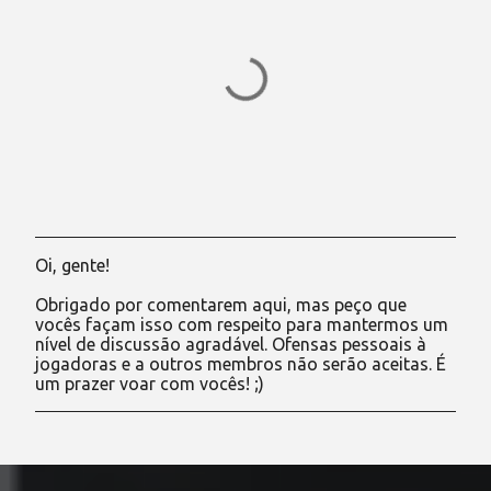
Oi, gente!
P
o
Obrigado por comentarem aqui, mas peço que
s
vocês façam isso com respeito para mantermos um
t
nível de discussão agradável. Ofensas pessoais à
a
jogadoras e a outros membros não serão aceitas. É
r
um prazer voar com vocês! ;)
u
m
c
o
m
e