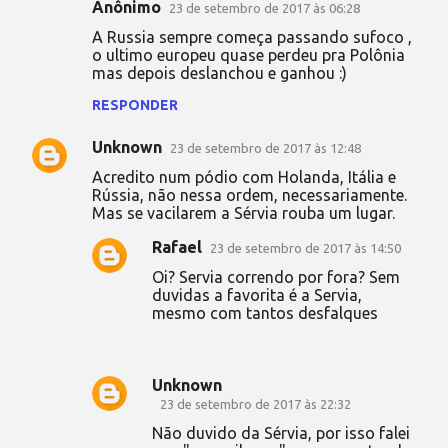
Anônimo
n
23 de setembro de 2017 às 06:28
t
A Russia sempre começa passando sufoco ,
o ultimo europeu quase perdeu pra Polônia
á
mas depois deslanchou e ganhou :)
r
RESPONDER
i
Unknown
o
23 de setembro de 2017 às 12:48
s
Acredito num pódio com Holanda, Itália e
Rússia, não nessa ordem, necessariamente.
Mas se vacilarem a Sérvia rouba um lugar.
Rafael
23 de setembro de 2017 às 14:50
Oi? Servia correndo por fora? Sem
duvidas a favorita é a Servia,
mesmo com tantos desfalques
Unknown
23 de setembro de 2017 às 22:32
Não duvido da Sérvia, por isso falei