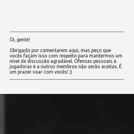
Oi, gente!
P
o
Obrigado por comentarem aqui, mas peço que
s
vocês façam isso com respeito para mantermos um
t
nível de discussão agradável. Ofensas pessoais à
a
jogadoras e a outros membros não serão aceitas. É
r
um prazer voar com vocês! ;)
u
m
c
o
m
e
n
t
á
r
i
o