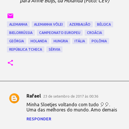
para Anne Buijs, da Holanda (Foto: CEV)
ALEMANHA
ALEMANHA VÔLEI
AZERBAIJÃO
BÉLGICA
BIELORRÚSSIA
CAMPEONATO EUROPEU
CROÁCIA
GEÓRGIA
HOLANDA
HUNGRIA
ITÁLIA
POLÔNIA
REPÚBLICA TCHECA
SÉRVIA
Rafael
23 de setembro de 2017 às 00:36
C
Minha Sloetjes voltando com tudo 🎈🎈.
o
Uma das melhores do mundo. Amo demais
m
RESPONDER
e