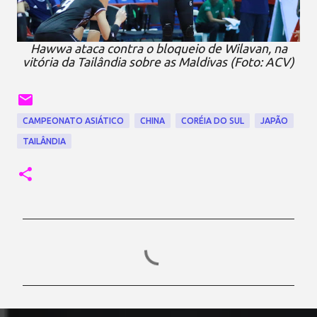
Hawwa ataca contra o bloqueio de Wilavan, na
vitória da Tailândia sobre as Maldivas (Foto: ACV)
CAMPEONATO ASIÁTICO
CHINA
CORÉIA DO SUL
JAPÃO
TAILÂNDIA
C
o
m
e