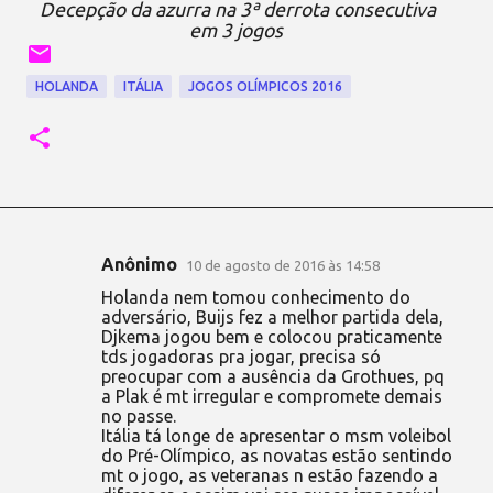
Decepção da azurra na 3ª derrota consecutiva
em 3 jogos
HOLANDA
ITÁLIA
JOGOS OLÍMPICOS 2016
Anônimo
10 de agosto de 2016 às 14:58
C
Holanda nem tomou conhecimento do
o
adversário, Buijs fez a melhor partida dela,
Djkema jogou bem e colocou praticamente
m
tds jogadoras pra jogar, precisa só
e
preocupar com a ausência da Grothues, pq
a Plak é mt irregular e compromete demais
n
no passe.
t
Itália tá longe de apresentar o msm voleibol
do Pré-Olímpico, as novatas estão sentindo
á
mt o jogo, as veteranas n estão fazendo a