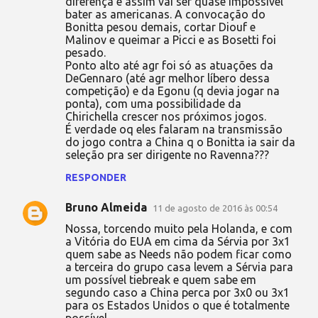
r
diferença e assim vai ser quase impossível
bater as americanas. A convocação do
i
Bonitta pesou demais, cortar Diouf e
o
Malinov e queimar a Picci e as Bosetti foi
pesado.
s
Ponto alto até agr foi só as atuações da
DeGennaro (até agr melhor líbero dessa
competição) e da Egonu (q devia jogar na
ponta), com uma possibilidade da
Chirichella crescer nos próximos jogos.
É verdade oq eles falaram na transmissão
do jogo contra a China q o Bonitta ia sair da
seleção pra ser dirigente no Ravenna???
RESPONDER
Bruno Almeida
11 de agosto de 2016 às 00:54
Nossa, torcendo muito pela Holanda, e com
a Vitória do EUA em cima da Sérvia por 3x1
quem sabe as Needs não podem ficar como
a terceira do grupo casa levem a Sérvia para
um possível tiebreak e quem sabe em
segundo caso a China perca por 3x0 ou 3x1
para os Estados Unidos o que é totalmente