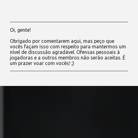
Oi, gente!
P
o
Obrigado por comentarem aqui, mas peço que
s
vocês façam isso com respeito para mantermos um
t
nível de discussão agradável. Ofensas pessoais à
a
jogadoras e a outros membros não serão aceitas. É
r
um prazer voar com vocês! ;)
u
m
c
o
m
e
n
t
á
r
i
o