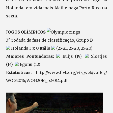
Holanda tem vida mais fácil e pega Porto Rico na
sexta.
JOGOS OLÍMPICOS
3ª rodada da fase de classificação, Grupo B
Holanda 3 x 0 Itália
(25-21, 25-20, 25-20)
Maiores Pontuadoras:
Buijs (19),
Sloetjes
(14),
Egonu (12)
Estatísticas:
http://www.fivb.org/vis_web/volley/
WOG2016/WOG2016_p2-014.pdf