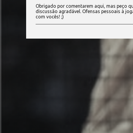
o
Obrigado por comentarem aqui, mas peço qu
s
discussão agradável. Ofensas pessoais à jog
t
com vocês! ;)
a
r
u
m
c
o
m
e
n
t
á
r
i
o