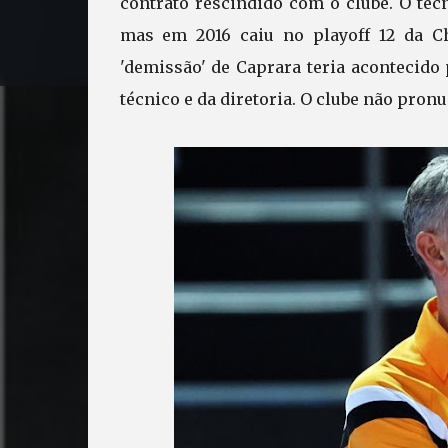
contrato rescindido com o clube. O té
mas em 2016 caiu no playoff 12 da C
'demissão' de Caprara teria acontecido
técnico e da diretoria. O clube não pron