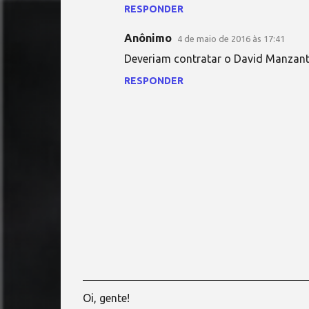
RESPONDER
m
e
Anônimo
4 de maio de 2016 às 17:41
n
Deveriam contratar o David Manzant
t
RESPONDER
á
r
i
o
s
Oi, gente!
P