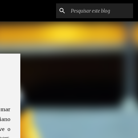
omar
iano
ve o