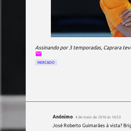
Assinando por 3 temporadas, Caprara teve
MERCADO
Anônimo
4 de maio de 2016 às 16:53
C
José Roberto Guimarães à vista? Brig
o