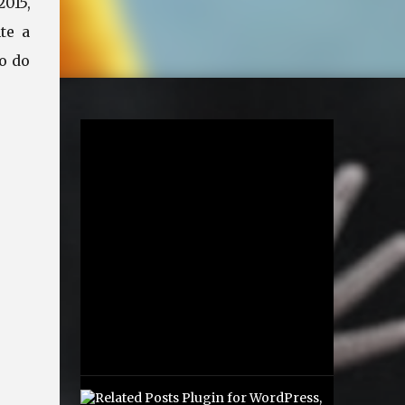
015,
te a
o do