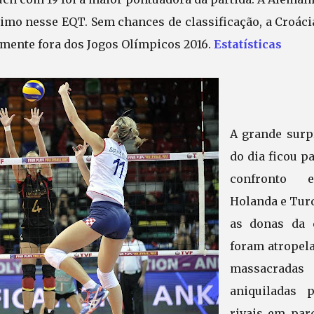
timo nesse EQT. Sem chances de classificação, a Croáci
lmente fora dos Jogos Olímpicos 2016.
Estatísticas
A grande surp
do dia ficou p
confronto e
Holanda e Turq
as donas da 
foram atropela
massacrada
aniquiladas p
rivais em parc