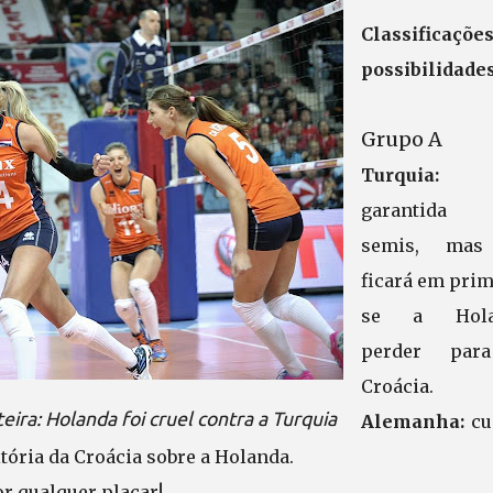
Classificaçõ
possibilidades
Grupo A
Turquia:
es
garantida 
semis, mas
ficará em prim
se a Hola
perder par
Croácia.
ra: Holanda foi cruel contra a Turquia
Alemanha:
cu
itória da Croácia sobre a Holanda.
or qualquer placar!