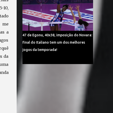
5-10,
ltado
me
as a
47 de Egonu, 40x38, imposição do Novara:
ngos
final do Italiano tem um dos melhores
rquê
jogos da temporada!
os da
 uma
anda