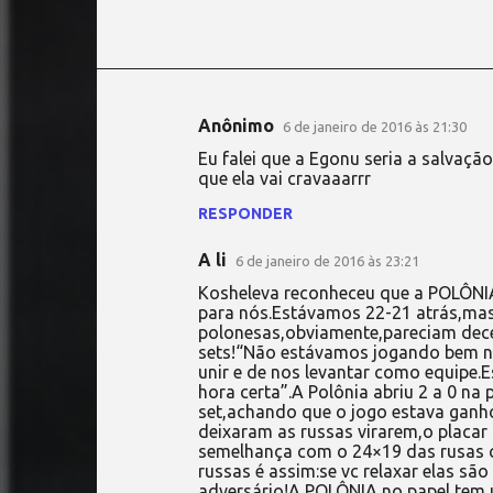
Anônimo
6 de janeiro de 2016 às 21:30
C
Eu falei que a Egonu seria a salvação
o
que ela vai cravaaarrr
m
RESPONDER
e
A li
n
6 de janeiro de 2016 às 23:21
t
Kosheleva reconheceu que a POLÔNIA 
para nós.Estávamos 22-21 atrás,mas c
á
polonesas,obviamente,pareciam dece
sets!“Não estávamos jogando bem no
r
unir e de nos levantar como equipe.E
i
hora certa”.A Polônia abriu 2 a 0 na
set,achando que o jogo estava ganho
o
deixaram as russas virarem,o placa
s
semelhança com o 24×19 das rusas c
russas é assim:se vc relaxar elas s
adversário!A POLÔNIA,no papel,tem u