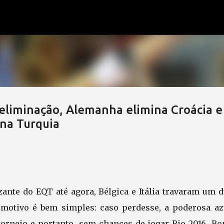
Pular para o conteúdo principal
de eliminação, Alemanha elimina Croácia e
 na Turquia
zante do EQT até agora, Bélgica e Itália travaram um 
 motivo é bem simples: caso perdesse, a poderosa az
orneio e portanto, sem chances de jogar Rio 2016. Bon