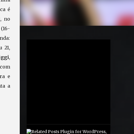
ca é
, no
 (16-
inda:
u 21,
iggi
,
 com
ra e
ta a