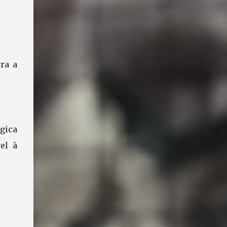
ra a
lgica
el à