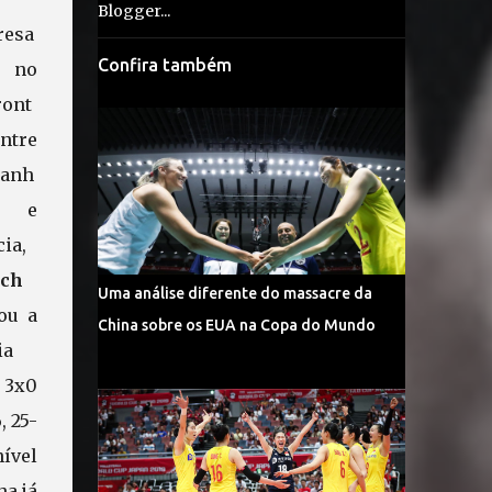
resa
Confira também
no
ront
ntre
anh
 e
ia,
ch
Uma análise diferente do massacre da
ou a
China sobre os EUA na Copa do Mundo
ia
3x0
, 25-
nível
ha já