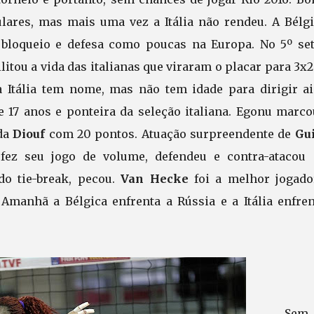
ulares, mas mais uma vez a Itália não rendeu. A Bélgi
 bloqueio e defesa como poucas na Europa. No 5º set
litou a vida das italianas que viraram o placar para 3x2
na da Itália tem nome, mas não tem idade para dirigir a
de 17 anos e ponteira da seleção italiana. Egonu marco
ada
Diouf
com 20 pontos. Atuação surpreendente de
Gu
fez seu jogo de volume, defendeu e contra-atacou
do tie-break, pecou.
Van Hecke
foi a melhor jogado
Amanhã a Bélgica enfrenta a Rússia e a Itália enfren
Sem