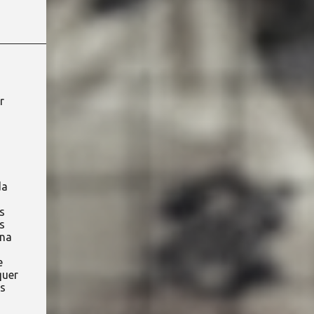
r
da
s
s
 na
e
quer
s