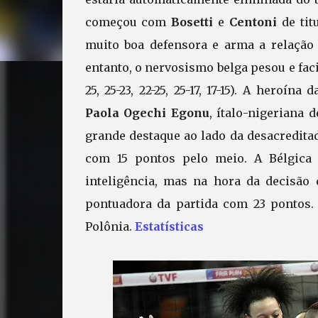
começou com
Bosetti
e
Centoni
de tit
muito boa defensora e arma a relação
entanto, o nervosismo belga pesou e faci
25, 25-23, 22-25, 25-17, 17-15). A heroí
Paola Ogechi Egonu
, ítalo-nigeriana 
grande destaque ao lado da desacredit
com 15 pontos pelo meio. A Bélgica 
inteligência, mas na hora da decisão 
pontuadora da partida com 23 pontos. 
Polônia.
Estatísticas