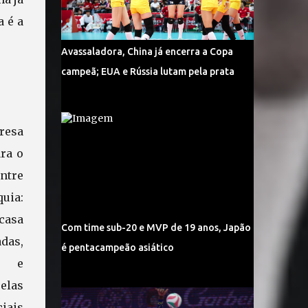
a é a
Avassaladora, China já encerra a Copa
campeã; EUA e Rússia lutam pela prata
resa
ara o
ntre
uia:
casa
Com time sub-20 e MVP de 19 anos, Japão
das,
é pentacampeão asiático
s e
elas
iais