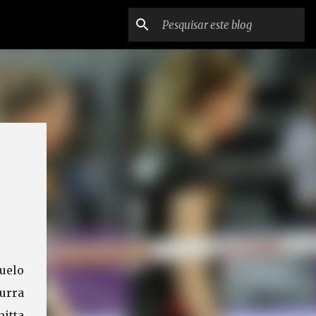
duelo
urra
itta