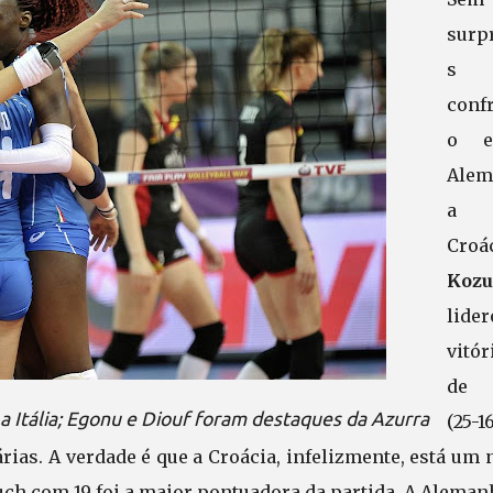
surp
s 
conf
o e
Alem
a
Croác
Kozu
lider
vitór
de 
 a Itália; Egonu e Diouf foram destaques da Azurra
(25-16
árias. A verdade é que a Croácia, infelizmente, está um 
ch com 19 foi a maior pontuadora da partida. A Aleman