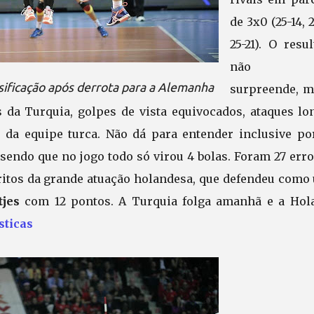
de 3x0 (25-14, 2
25-21). O resu
não 
sificação após derrota para a Alemanha
surpreende, m
 da Turquia, golpes de vista equivocados, ataques lo
 da equipe turca. Não dá para entender inclusive po
 sendo que no jogo todo só virou 4 bolas. Foram 27 err
ritos da grande atuação holandesa, que defendeu como
tjes
com 12 pontos. A Turquia folga amanhã e a Hol
sticas