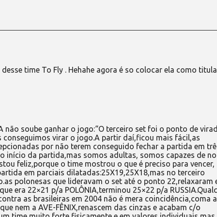
 desse time To Fly . Hehahe agora é so colocar ela como titula
não soube ganhar o jogo:“O terceiro set foi o ponto de vira
onseguimos virar o jogo.A partir daí,ficou mais fácil,as
pcionadas por não terem conseguido fechar a partida em trê
 início da partida,mas somos adultas, somos capazes de no
stou feliz,porque o time mostrou o que é preciso para vencer,
 partida em parciais dilatadas:25X19,25X18,mas no terceiro
.as polonesas que lideravam o set até o ponto 22,relaxaram 
r que era 22×21 p/a POLÔNIA,terminou 25×22 p/a RUSSIA.Qual
ontra as brasileiras em 2004 não é mera coincidência,coma a
ão que nem a AVE-FÊNIX,renascem das cinzas e acabam c/o
m time muito forte fisicamente e em valores individuais,mas