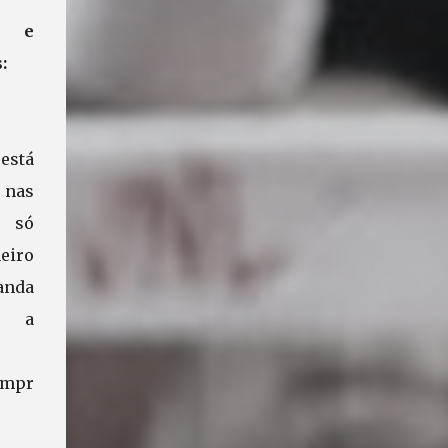
es e
:
tá
nas
 só
eiro
nda
a a
mpr