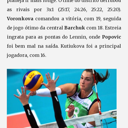
planeja ir mais longe. O time do distrito derrubou
as rivais por 3x1 (25:17, 24:26, 25:22, 25:20).
Voronkova
comandou a vitória, com 19, seguida
de jogo ótimo da central
Barchuk
com 18. Estreia
ingrata para as pontas do Lennin, onde
Popovic
foi bem mal na saída. Kutiukova foi a principal
jogadora, com 16.