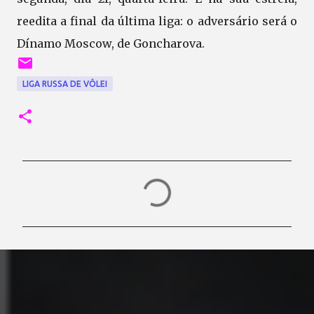
reedita a final da última liga: o adversário será o
Dínamo Moscow, de Goncharova.
LIGA RUSSA DE VÔLEI
C
o
m
e
n
t
á