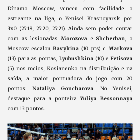
Dínamo Moscow, venceu com facilidade o
estreante na liga, o Yenisei Krasnoyarsk por
3x0 (25:18, 25:20, 25:21). Ainda sem poder contar
com as lesionadas
Morozova
e
Shcherban
, o
Moscow escalou
Bavykina
(10 pts) e
Markova
(13) para as pontas,
Lyubushkina
(10) e
Fetisova
(5) nos meios, Kosianenko na distribuição e na
saída, a maior pontuadora do jogo com 20
pontos:
Nataliya
Goncharova
. No Yenisei,
destaque para a ponteira
Yuliya Bessonnaya
com 13 pontos.