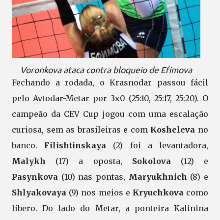
Voronkova ataca contra bloqueio de Efimova
Fechando a rodada, o Krasnodar passou fácil
pelo Avtodar-Metar por 3x0 (25:10, 25:17, 25:20). O
campeão da CEV Cup jogou com uma escalação
curiosa, sem as brasileiras e com
Kosheleva
no
banco.
Filishtinskaya
(2) foi a levantadora,
Malykh
(17) a oposta,
Sokolova
(12) e
Pasynkova
(10) nas pontas,
Maryukhnich
(8) e
Shlyakovaya
(9) nos meios e
Kryuchkova
como
líbero. Do lado do Metar, a ponteira Kalinina