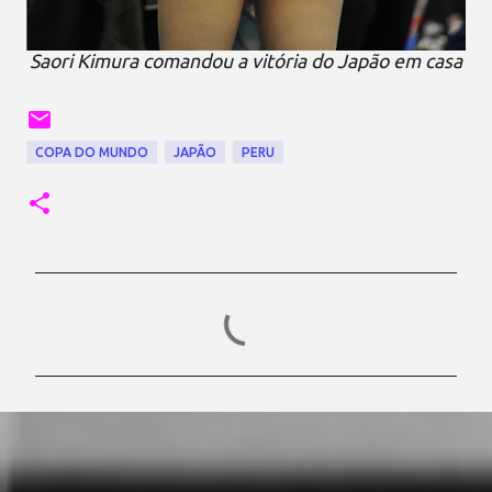
Saori Kimura comandou a vitória do Japão em casa
COPA DO MUNDO
JAPÃO
PERU
C
o
m
e
n
t