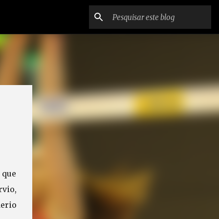
a que
vio,
erio