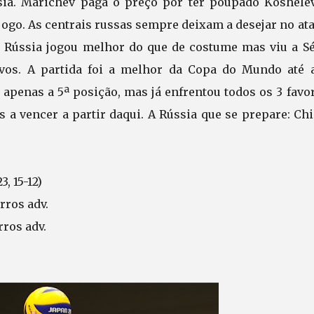
sia. Marichev paga o preço por ter poupado Koshelev
jogo. As centrais russas sempre deixam a desejar no at
 a Rússia jogou melhor do que de costume mas viu a Sé
vos. A partida foi a melhor da Copa do Mundo até a
a apenas a 5ª posição, mas já enfrentou todos os 3 favo
s a vencer a partir daqui. A Rússia que se prepare: Ch
23, 15-12)
rros adv.
rros adv.