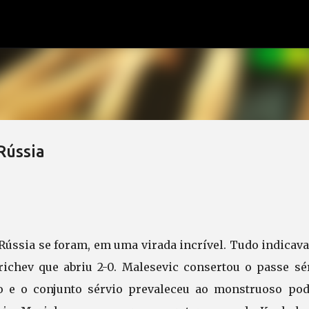
Pular para o conteúdo principal
Rússia
a Rússia se foram, em uma virada incrível. Tudo indicav
richev que abriu 2-0. Malesevic consertou o passe sér
go e o conjunto sérvio prevaleceu ao monstruoso pod