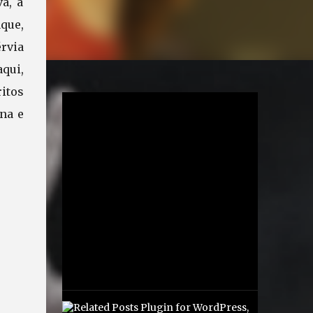
a, a
aque,
rvia
qui,
ritos
ina e