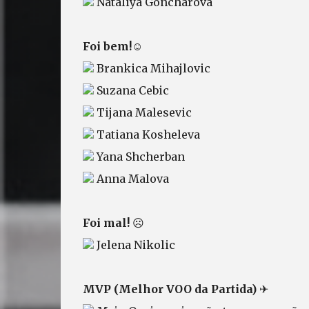
Nataliya Goncharova
Foi bem!
☺
Brankica Mihajlovic
Suzana Cebic
Tijana Malesevic
Tatiana Kosheleva
Yana Shcherban
Anna Malova
Foi mal!
☹
Jelena Nikolic
MVP (Melhor VOO da Partida)
✈