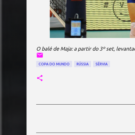
O balé de Maja: a partir do 3º set, levant
COPA DO MUNDO
RÚSSIA
SÉRVIA
C
o
m