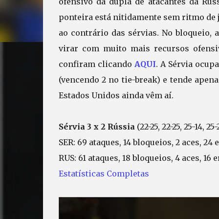
ofensivo da dupla de atacantes da Rús
ponteira está nitidamente sem ritmo de 
ao contrário das sérvias. No bloqueio,
virar com muito mais recursos ofensi
confiram clicando
AQUI
. A Sérvia ocup
(vencendo 2 no tie-break) e tende apena
Estados Unidos ainda vêm aí.
Sérvia 3 x 2 Rússia
(22-25, 22-25, 25-14, 25-
SER: 69 ataques, 14 bloqueios, 2 aces, 24 e
RUS: 61 ataques, 18 bloqueios, 4 aces, 16 e
Estatísticas Completas