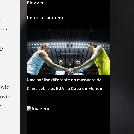
Confira também
★
ic e
27
Uma análise diferente do massacre da
ovic
China sobre os EUA na Copa do Mundo
ovic
c