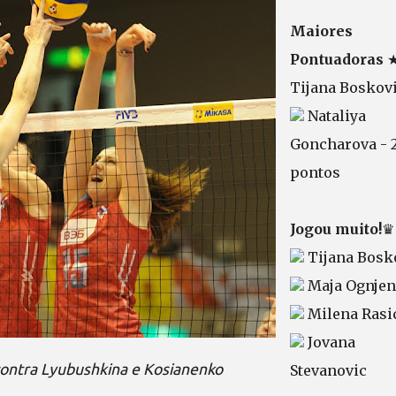
Maiores
Pontuadoras
Tijana Boskov
Nataliya
Goncharova - 
pontos
Jogou muito!
♛
Tijana Bosk
Maja Ognjen
Milena Rasi
Jovana
ontra Lyubushkina e Kosianenko
Stevanovic