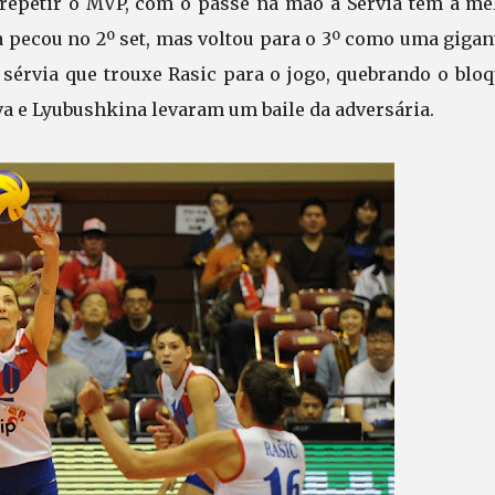
epetir o MVP, com o passe na mão a Sérvia tem a me
 pecou no 2º set, mas voltou para o 3º como uma gigan
a sérvia que trouxe Rasic para o jogo, quebrando o blo
va e Lyubushkina levaram um baile da adversária.