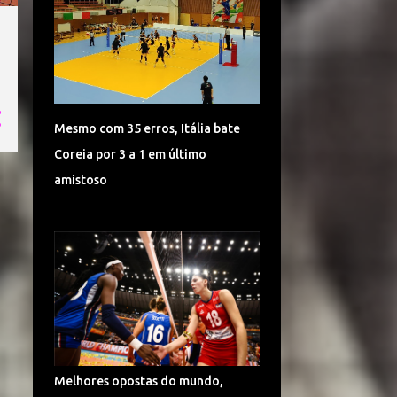
Mesmo com 35 erros, Itália bate
Coreia por 3 a 1 em último
amistoso
Melhores opostas do mundo,