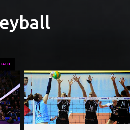
Pular para o conteúdo principal
leyball
TATO
CHAMPIONS LEAGUE