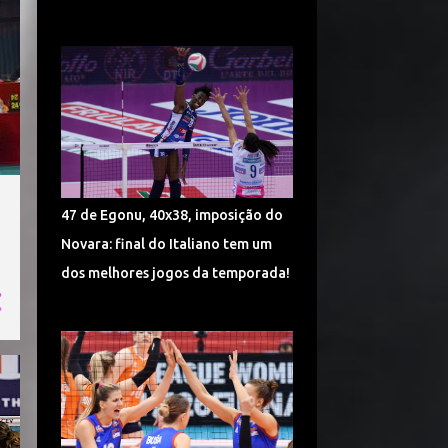
47 de Egonu, 40x38, imposição do
Novara: final do Italiano tem um
dos melhores jogos da temporada!