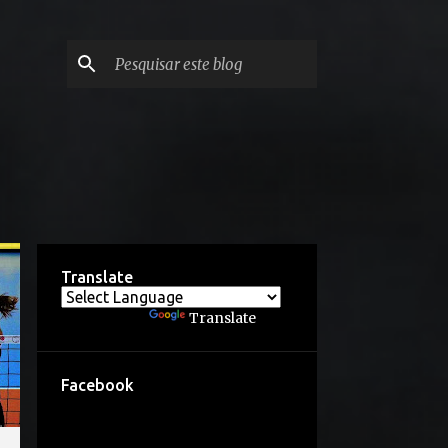
Translate
Powered by
Translate
Facebook