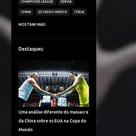
CHAMPIONS LEAGUE
SÉRVIA
CHINA
ESTADOS UNIDOS
ITÁLIA
CAMPEONATO ITALIANO DE VÔLEI
MOSTRAR MAIS
IMOCO VOLLEY CONEGLIANO
BRASIL
VAKIFBANK SK
ECZACIBASI VITRA
Destaques:
HOLANDA
JAPÃO
IGOR VOLLEY NOVARA
LESÕES
TURQUIA
DENTIL PRAIA CLUBE
É CAMPEÃO!
CAMPEONATO TURCO DE VÔLEI
COPA DO MUNDO
ALEMANHA VÔLEI
Uma análise diferente do massacre
CHINA VÔLEI
LIGA RUSSA DE VÔLEI
da China sobre os EUA na Copa do
LIGA DAS NAÇÕES DE VÔLEI
Mundo
FENERBAHÇE SPOR KULUBU