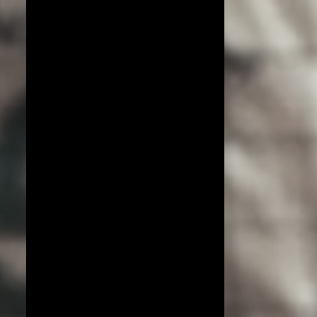
COPA DO MUNDO DE VÔLEI 2019
ESPECIAL!
EXCLUSIVO
JIANGSU
LIGA AZERI
LIGA COREANA
LIGA JAPONESA
PORTO RICO
YENISEI KRASNOYARSK
BEIJING BAIC MOTORS
JT MARVELOUS
LIAONING
LIGA BRASILEIRA
OSASCO AUDAX
AMISTOSOS (CLUBES)
ARGÉLIA
BRANKICA MIHAJLOVIC
CAMPEONATO ASIÁTICO
IMOCO CONEGLIANO
JOGOS OLÍMPICOS 2016