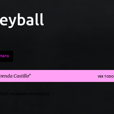
Pular para o conteúdo principal
leyball
TATO
renda Castillo
VER TODO
hum resultado encontrado