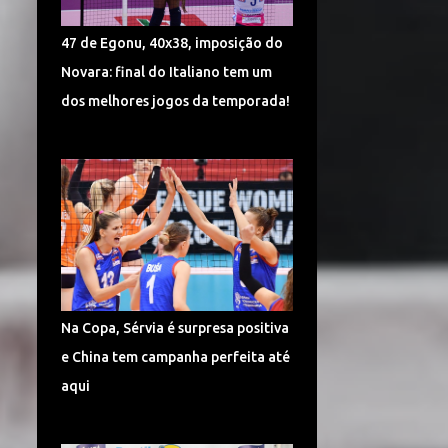
TURQUIA VÔLEI
DÍNAMO KAZAN
47 de Egonu, 40x38, imposição do
LIGA CHINESA
MUNDIAL
Novara: final do Italiano tem um
MUNDIAL DE VÔLEI 2018
dos melhores jogos da temporada!
POMÌ CASALMAGGIORE
CEV CHAMPIONS LEAGUE
CORÉIA DO SUL
SUPERLIGA 2017/2018
CAMPONESA MINAS
POLÔNIA
SÉRVIA VÔLEI
Na Copa, Sérvia é surpresa positiva
SUPERLIGA FEMININA DE VÔLEI
e China tem campanha perfeita até
HINODE BARUERI
ITAMBÉ MINAS
aqui
ITÁLIA VÔLEI
LIGA ITALIANA DE VÔLEI
CHEMIK POLICE