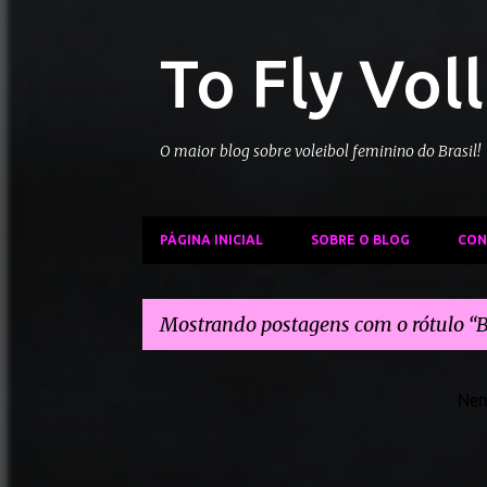
To Fly Vol
O maior blog sobre voleibol feminino do Brasil!
PÁGINA INICIAL
SOBRE O BLOG
CON
Mostrando postagens com o rótulo
B
P
Nen
o
s